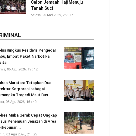
Calon Jemaah Haji Menuju
Tanah Suci
Selasa, 20 Mei 2025, 23 : 17
RIMINAL
lisi Ringkus Residivis Pengedar
bu, Empat Paket Narkotika
sita
mis, 06 Agu 2026, 19 : 12
lres Muratara Tetapkan Dua
rektur Korporasi sebagai
rsangka Tragedi Maut Bus...
bu, 05 Agu 2026, 16 : 40
lres Muba Gerak Cepat Ungkap
sus Penemuan Jenazah di Area
rkebunan...
nin, 03 Agu 2026, 21 : 25