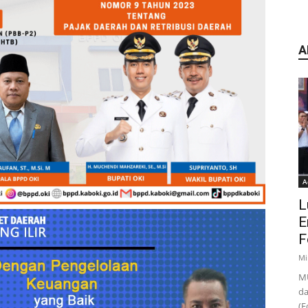
A
A
L
E
F
Mi
MU
da
(F