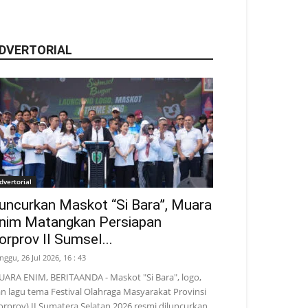
DVERTORIAL
dvertorial
uncurkan Maskot “Si Bara”, Muara
nim Matangkan Persiapan
orprov II Sumsel...
nggu, 26 Jul 2026, 16 : 43
ARA ENIM, BERITAANDA - Maskot "Si Bara", logo,
n lagu tema Festival Olahraga Masyarakat Provinsi
orprov) II Sumatera Selatan 2026 resmi diluncurkan