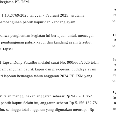
kegiatan PT. TSM.
Pe
0.1.13.2/769/2025 tanggal 7 Februari 2025, terutama
Po
Sa
pembangunan pabrik kapur dan kandang ayam.
Ti
 bahwa penghentian kegiatan ini bertujuan untuk mencegah
Sa
a, pembangunan pabrik kapur dan kandang ayam tersebut
Sa
i Tapsel.
Be
 Tapsel Dolly Pasaribu melalui surat No. 900/668/2025 telah
Pe
embangunan pabrik kapur dan pra-operasi budidaya ayam
Se
Po
dari laporan keuangan tahun anggaran 2024 PT. TSM yang
Sa
Pe
SM telah menggunakan anggaran sebesar Rp 942.781.862
Em
brik kapur. Selain itu, anggaran sebesar Rp 5.156.132.781
Ha
Ju
lur, sehingga total anggaran yang digunakan mencapai Rp