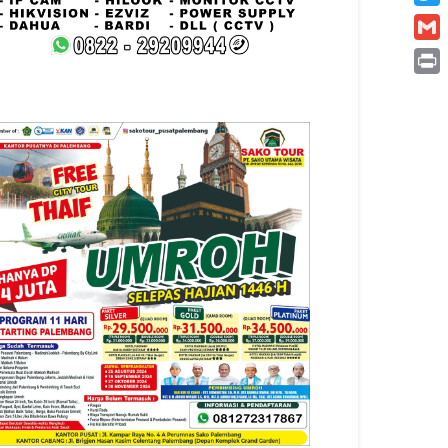
Twitt
Gmai
Print