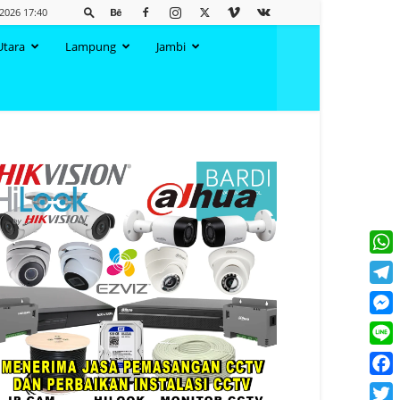
2026 17:40
Utara
Lampung
Jambi
What
Tele
Mess
Line
Face