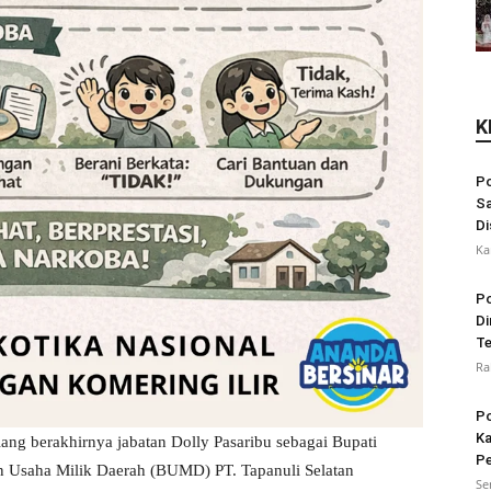
K
Po
Sa
Di
Ka
Po
Di
Te
Ra
Po
Ka
ang berakhirnya jabatan Dolly Pasaribu sebagai Bupati
Pe
an Usaha Milik Daerah (BUMD) PT. Tapanuli Selatan
Se