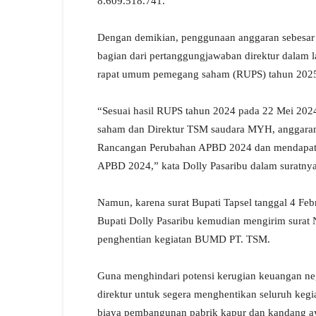
8.609.518.741.
Dengan demikian, penggunaan anggaran sebesar R
bagian dari pertanggungjawaban direktur dalam
rapat umum pemegang saham (RUPS) tahun 202
“Sesuai hasil RUPS tahun 2024 pada 22 Mei 2024
saham dan Direktur TSM saudara MYH, anggaran 
Rancangan Perubahan APBD 2024 dan mendapat p
APBD 2024,” kata Dolly Pasaribu dalam suratnya
Namun, karena surat Bupati Tapsel tanggal 4 Feb
Bupati Dolly Pasaribu kemudian mengirim surat 
penghentian kegiatan BUMD PT. TSM.
Guna menghindari potensi kerugian keuangan neg
direktur untuk segera menghentikan seluruh ke
biaya pembangunan pabrik kapur dan kandang a