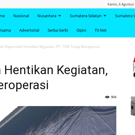
Kamis, 6 Agustus 
TAANDA.NET
me
Nasional
Nusantara
Sumatera Selatan
Sumatera 
ersama
Advertorial
Serba-Serbi
Opini
TV.Net
ah Diperintah Hentikan Kegiatan, PT. TSM Tetap Beroperasi
 Hentikan Kegiatan,
eroperasi
904