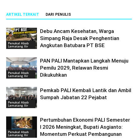
ARTIKEL TERKAIT
DARI PENULIS
Debu Ancam Kesehatan, Warga
Simpang Raja Desak Penghentian
Penukal Abab
Angkutan Batubara PT BSE
Lematang Ilir
PAN PALI Mantapkan Langkah Menuju
Pemilu 2029, Relawan Resmi
Penukal Abab
Dikukuhkan
Lematang Ilir
Pemkab PALI Kembali Lantik dan Ambil
Sumpah Jabatan 22 Pejabat
Penukal Abab
Lematang Ilir
Pertumbuhan Ekonomi PALI Semester
I 2026 Meningkat, Bupati Asgianto:
Penukal Abab
Momentum Perkuat Pembangunan
Lematang Ilir