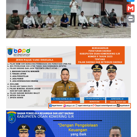
Twitt
Gmai
Print