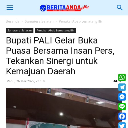
Beranda
Sumatera Selatan
Penukal Abab Lematang Ilir
Sumatera Selatan
Penukal Abab Lematang Ilir
Bupati PALI Gelar Buka
Puasa Bersama Insan Pers,
Tekankan Sinergi untuk
Kemajuan Daerah
Rabu, 26 Mar 2025, 23 : 09
63
What
Tele
Mess
Line
Face