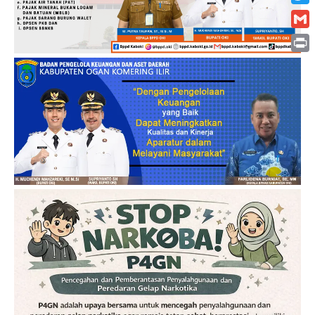
Twitt
Gmai
Print