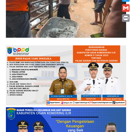
Twitt
Gmai
Print