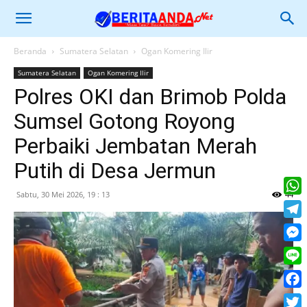
Beranda
Sumatera Selatan
Ogan Komering Ilir
Sumatera Selatan
Ogan Komering Ilir
Polres OKI dan Brimob Polda
Sumsel Gotong Royong
Perbaiki Jembatan Merah
Putih di Desa Jermun
Sabtu, 30 Mei 2026, 19 : 13
44
What
Tele
Mess
Line
Face