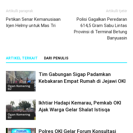
Artikulli paraprak
Artikulli tjetër
Petikan Senar Kemanusiaan
Polisi Gagalkan Peredaran
Irjen Helmy untuk Mas Tri
614,5 Gram Sabu Lintas
Provinsi di Terminal Betung
Banyuasin
ARTIKEL TERKAIT
DARI PENULIS
Tim Gabungan Sigap Padamkan
Kebakaran Empat Rumah di Jejawi OKI
Ogan Komering
Ilir
Ikhtiar Hadapi Kemarau, Pemkab OKI
Ajak Warga Gelar Shalat Istisqa
Ogan Komering
Ilir
Polres OKI Gelar Forum Konsultasi