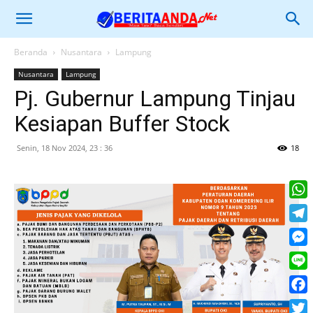
Beranda
Nusantara
Lampung
Nusantara
Lampung
Pj. Gubernur Lampung Tinjau
Kesiapan Buffer Stock
Senin, 18 Nov 2024, 23 : 36
18
What
Tele
Mess
Line
Face