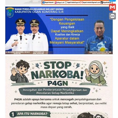
Twitt
Gmai
Print