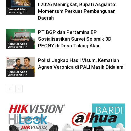
I 2026 Meningkat, Bupati Asgianto:
Penukal Abab
Momentum Perkuat Pembangunan
Lematang Ilir
Daerah
PT BGP dan Pertamina EP
Sosialisasikan Survei Seismik 3D
Penukal Abab
PEONY di Desa Talang Akar
Lematang Ilir
Polisi Ungkap Hasil Visum, Kematian
Agnes Veronica di PALI Masih Didalami
Penukal Abab
Lematang Ilir