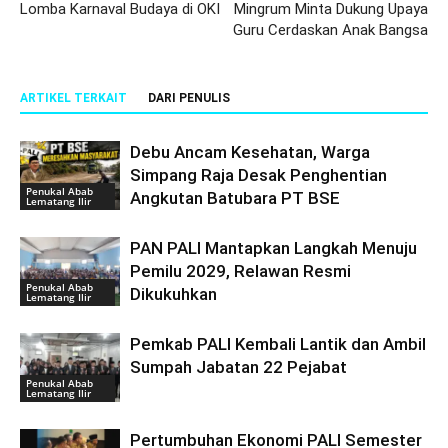
Lomba Karnaval Budaya di OKI
Mingrum Minta Dukung Upaya
Guru Cerdaskan Anak Bangsa
ARTIKEL TERKAIT
DARI PENULIS
Debu Ancam Kesehatan, Warga
Simpang Raja Desak Penghentian
Penukal Abab
Angkutan Batubara PT BSE
Lematang Ilir
PAN PALI Mantapkan Langkah Menuju
Pemilu 2029, Relawan Resmi
Penukal Abab
Dikukuhkan
Lematang Ilir
Pemkab PALI Kembali Lantik dan Ambil
Sumpah Jabatan 22 Pejabat
Penukal Abab
Lematang Ilir
Pertumbuhan Ekonomi PALI Semester