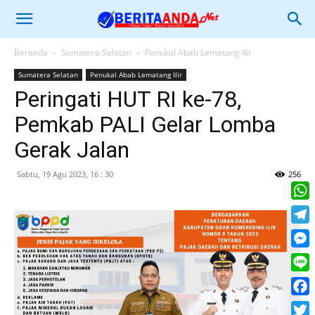
Beranda
Sumatera Selatan
Penukal Abab Lematang Ilir
Sumatera Selatan
Penukal Abab Lematang Ilir
Peringati HUT RI ke-78,
Pemkab PALI Gelar Lomba
Gerak Jalan
Sabtu, 19 Agu 2023, 16 : 30
256
What
Tele
Mess
Line
Face