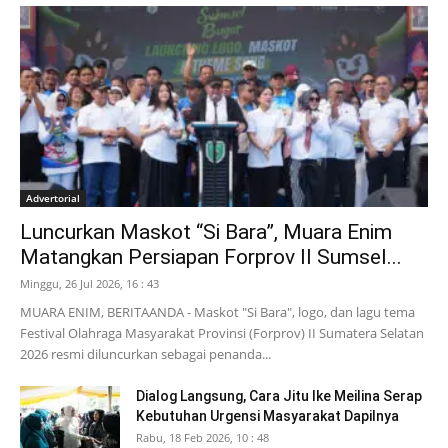
Advertorial
Luncurkan Maskot “Si Bara”, Muara Enim
Matangkan Persiapan Forprov II Sumsel...
Minggu, 26 Jul 2026, 16 : 43
MUARA ENIM, BERITAANDA - Maskot "Si Bara", logo, dan lagu tema
Festival Olahraga Masyarakat Provinsi (Forprov) II Sumatera Selatan
2026 resmi diluncurkan sebagai penanda...
Dialog Langsung, Cara Jitu Ike Meilina Serap
Kebutuhan Urgensi Masyarakat Dapilnya
Rabu, 18 Feb 2026, 10 : 48