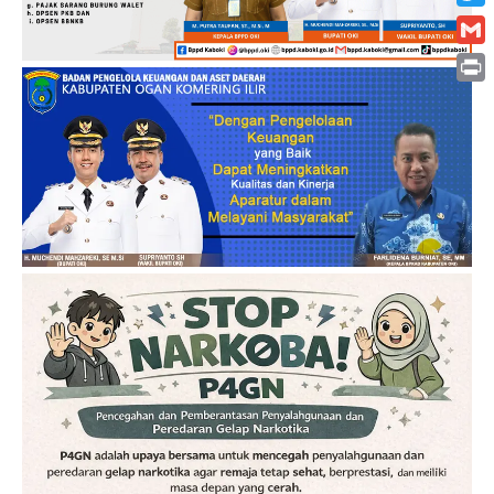
Twitt
Gmai
Print