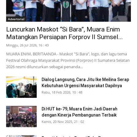
Advertorial
Luncurkan Maskot “Si Bara”, Muara Enim
Matangkan Persiapan Forprov II Sumsel...
Minggu, 26 Jul 2026, 16 : 43
MUARA ENIM, BERITAANDA - Maskot "Si Bara", logo, dan lagu tema
Festival Olahraga Masyarakat Provinsi (Forprov) II Sumatera Selatan
2026 resmi diluncurkan sebagai penanda...
Dialog Langsung, Cara Jitu Ike Meilina Serap
Kebutuhan Urgensi Masyarakat Dapilnya
Rabu, 18 Feb 2026, 10 : 48
Di HUT ke-79, Muara Enim Jadi Daerah
dengan Kinerja Pembangunan Terbaik
Kamis, 20 Nov 2025, 21 : 02