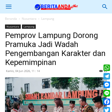
Beranda
Nusantara
Lampung
Nusantara
Lampung
Pemprov Lampung Dorong
Pramuka Jadi Wadah
Pengembangan Karakter dan
Kepemimpinan
Kamis, 04 Jun 2026, 11 : 14
23
What
Tele
Mess
Line
Face