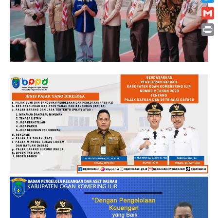
Twitt
Gmai
Print