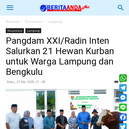
Beranda
Nusantara
Lampung
Nusantara
Lampung
Pangdam XXI/Radin Inten
Salurkan 21 Hewan Kurban
untuk Warga Lampung dan
Bengkulu
Rabu, 27 Mei 2026, 21 : 48
27
What
Tele
Mess
Line
Face