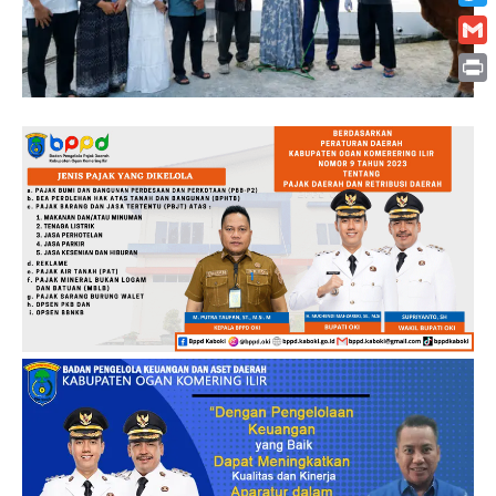
Twitt
Gmai
Print