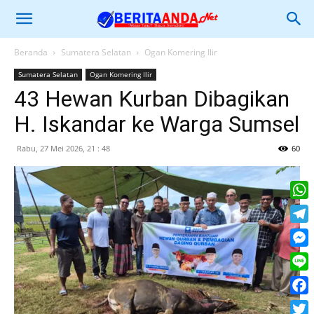
Beranda
Sumatera Selatan
Ogan Komering Ilir
Sumatera Selatan
Ogan Komering Ilir
43 Hewan Kurban Dibagikan
H. Iskandar ke Warga Sumsel
Rabu, 27 Mei 2026, 21 : 48
60
What
Tele
Mess
Line
Face