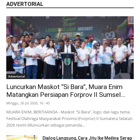
ADVERTORIAL
Advertorial
Luncurkan Maskot “Si Bara”, Muara Enim
Matangkan Persiapan Forprov II Sumsel...
Minggu, 26 Jul 2026, 16 : 43
MUARA ENIM, BERITAANDA - Maskot "Si Bara", logo, dan lagu tema
Festival Olahraga Masyarakat Provinsi (Forprov) II Sumatera Selatan
2026 resmi diluncurkan sebagai penanda...
Dialog Langsung, Cara Jitu Ike Meilina Serap