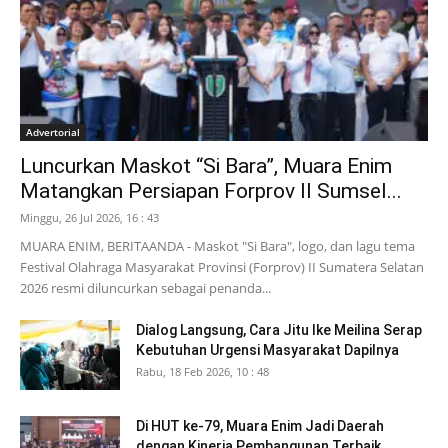
Advertorial
Luncurkan Maskot “Si Bara”, Muara Enim
Matangkan Persiapan Forprov II Sumsel...
Minggu, 26 Jul 2026, 16 : 43
MUARA ENIM, BERITAANDA - Maskot "Si Bara", logo, dan lagu tema
Festival Olahraga Masyarakat Provinsi (Forprov) II Sumatera Selatan
2026 resmi diluncurkan sebagai penanda...
Dialog Langsung, Cara Jitu Ike Meilina Serap
Kebutuhan Urgensi Masyarakat Dapilnya
Rabu, 18 Feb 2026, 10 : 48
Di HUT ke-79, Muara Enim Jadi Daerah
dengan Kinerja Pembangunan Terbaik