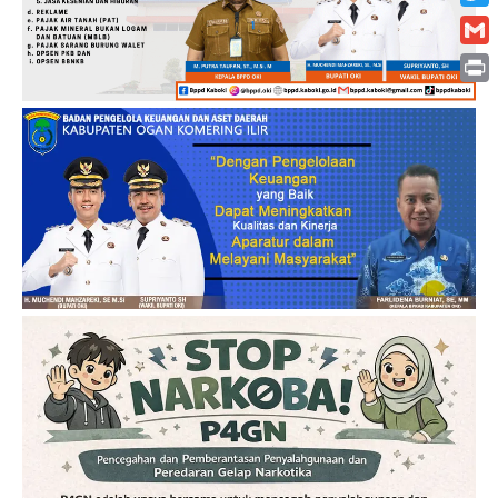
Twitt
Gmai
Print