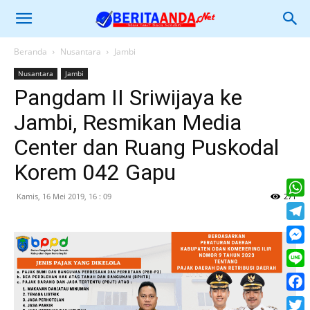
Beranda
Nusantara
Jambi
Nusantara
Jambi
Pangdam II Sriwijaya ke
Jambi, Resmikan Media
Center dan Ruang Puskodal
Korem 042 Gapu
Kamis, 16 Mei 2019, 16 : 09
271
What
Tele
Mess
Line
Face