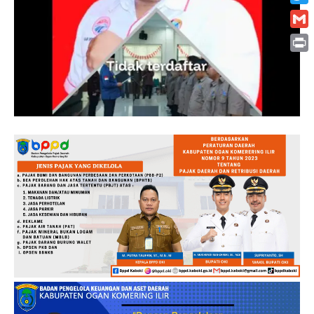
Twitt
Gmai
Print