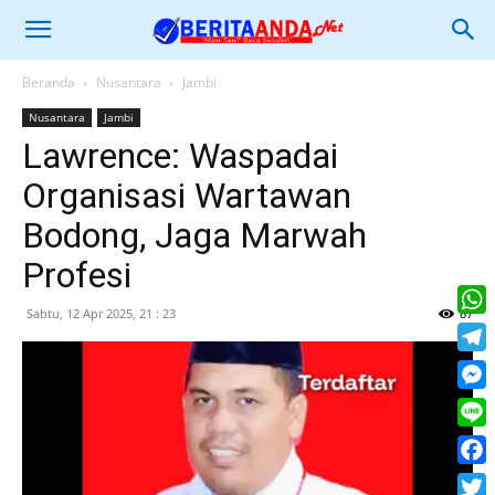
Beranda
Nusantara
Jambi
Nusantara
Jambi
Lawrence: Waspadai
Organisasi Wartawan
Bodong, Jaga Marwah
Profesi
Sabtu, 12 Apr 2025, 21 : 23
87
What
Tele
Mess
Line
Face