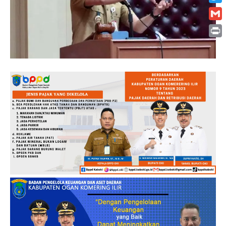
Twitt
Gmai
Print