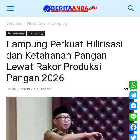
Beranda
Nusantara
Lampung
Nusantara
Lampung
Lampung Perkuat Hilirisasi
dan Ketahanan Pangan
Lewat Rakor Produksi
Pangan 2026
Selasa, 26 Mei 2026, 13 : 53
23
What
Tele
Mess
Line
Face