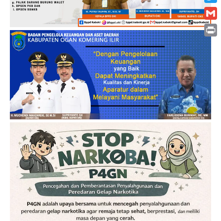
Twitt
Gmai
Print