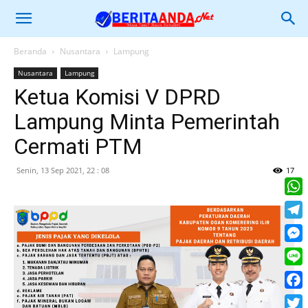
Beranda
Nusantara
Lampung
Nusantara
Lampung
Ketua Komisi V DPRD
Lampung Minta Pemerintah
Cermati PTM
Senin, 13 Sep 2021, 22 : 08
17
What
Tele
Mess
Line
Face