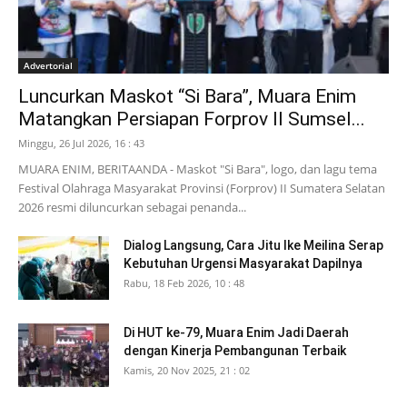
Advertorial
Luncurkan Maskot “Si Bara”, Muara Enim
Matangkan Persiapan Forprov II Sumsel...
Minggu, 26 Jul 2026, 16 : 43
MUARA ENIM, BERITAANDA - Maskot "Si Bara", logo, dan lagu tema
Festival Olahraga Masyarakat Provinsi (Forprov) II Sumatera Selatan
2026 resmi diluncurkan sebagai penanda...
Dialog Langsung, Cara Jitu Ike Meilina Serap
Kebutuhan Urgensi Masyarakat Dapilnya
Rabu, 18 Feb 2026, 10 : 48
Di HUT ke-79, Muara Enim Jadi Daerah
dengan Kinerja Pembangunan Terbaik
Kamis, 20 Nov 2025, 21 : 02