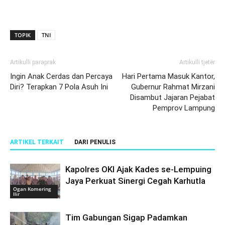
TOPIK
TNI
Artikulli paraprak
Artikulli tjetër
Ingin Anak Cerdas dan Percaya
Hari Pertama Masuk Kantor,
Diri? Terapkan 7 Pola Asuh Ini
Gubernur Rahmat Mirzani
Disambut Jajaran Pejabat
Pemprov Lampung
ARTIKEL TERKAIT
DARI PENULIS
Kapolres OKI Ajak Kades se-Lempuing
Jaya Perkuat Sinergi Cegah Karhutla
Ogan Komering
Ilir
Tim Gabungan Sigap Padamkan