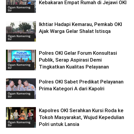
Kebakaran Empat Rumah di Jejawi OKI
Ogan Komering
Ilir
Ikhtiar Hadapi Kemarau, Pemkab OKI
Ajak Warga Gelar Shalat Istisqa
Ogan Komering
Ilir
Polres OKI Gelar Forum Konsultasi
Publik, Serap Aspirasi Demi
Ogan Komering
Tingkatkan Kualitas Pelayanan
Ilir
Polres OKI Sabet Predikat Pelayanan
Prima Kategori A dari Kapolri
Ogan Komering
Ilir
Kapolres OKI Serahkan Kursi Roda ke
Tokoh Masyarakat, Wujud Kepedulian
Ogan Komering
Polri untuk Lansia
Ilir