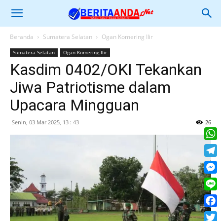
Beranda
Sumatera Selatan
Ogan Komering Ilir
Sumatera Selatan
Ogan Komering Ilir
Kasdim 0402/OKI Tekankan
Jiwa Patriotisme dalam
Upacara Mingguan
Senin, 03 Mar 2025, 13 : 43
26
What
Tele
Mess
Line
Face