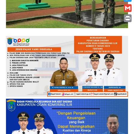
Twitt
Gmai
Print