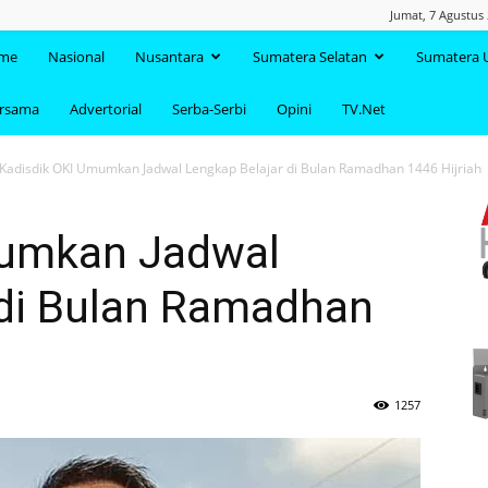
Jumat, 7 Agustus
TAANDA.NET
me
Nasional
Nusantara
Sumatera Selatan
Sumatera 
ersama
Advertorial
Serba-Serbi
Opini
TV.Net
Kadisdik OKI Umumkan Jadwal Lengkap Belajar di Bulan Ramadhan 1446 Hijriah
mumkan Jadwal
 di Bulan Ramadhan
1257