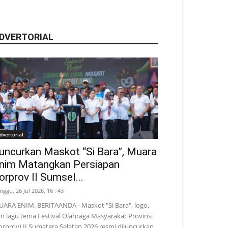
DVERTORIAL
dvertorial
uncurkan Maskot “Si Bara”, Muara
nim Matangkan Persiapan
orprov II Sumsel...
nggu, 26 Jul 2026, 16 : 43
ARA ENIM, BERITAANDA - Maskot "Si Bara", logo,
n lagu tema Festival Olahraga Masyarakat Provinsi
orprov) II Sumatera Selatan 2026 resmi diluncurkan