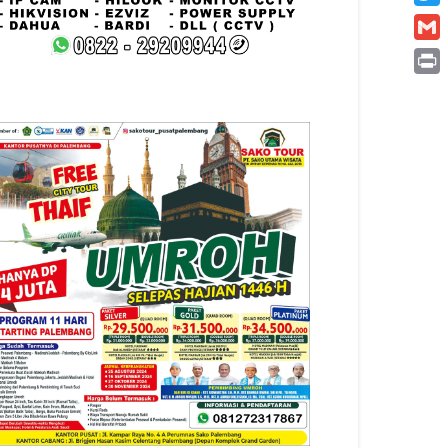
Twitt
Gmai
Print