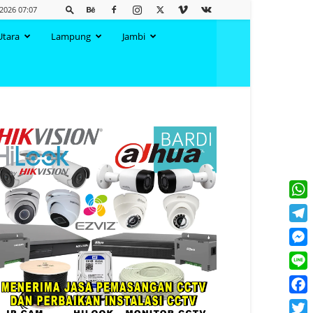
 2026 07:07
Utara
Lampung
Jambi
What
Tele
Mess
Line
Face