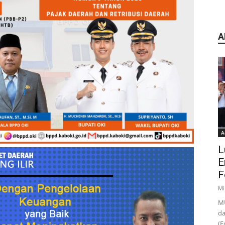
A
A
L
E
F
Mi
MU
da
(F