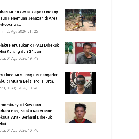
lres Muba Gerak Cepat Ungkap
sus Penemuan Jenazah di Area
rkebunan...
nin, 03 Agu 2026, 21 : 25
laku Penusukan di PALI Dibekuk
lisi Kurang dari 24 Jam
btu, 01 Agu 2026, 19 : 49
m Elang Musi Ringkus Pengedar
bu di Muara Beliti, Polisi Sita...
btu, 01 Agu 2026, 10 : 40
rsembunyi di Kawasan
rkebunan, Pelaku Kekerasan
ksual Anak Berhasil Dibekuk
lisi
btu, 01 Agu 2026, 10 : 40