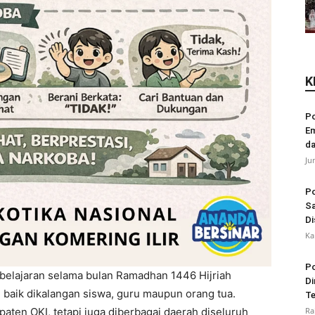
K
Po
Em
da
Ju
Po
Sa
Di
Ka
Po
elajaran selama bulan Ramadhan 1446 Hijriah
Di
 baik dikalangan siswa, guru maupun orang tua.
Te
upaten OKI, tetapi juga diberbagai daerah diseluruh
Ra