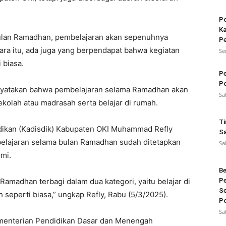
Po
Ka
lan Ramadhan, pembelajaran akan sepenuhnya
Pe
ra itu, ada juga yang berpendapat bahwa kegiatan
Se
 biasa.
Pe
Po
enyatakan bahwa pembelajaran selama Ramadhan akan
Sa
kolah atau madrasah serta belajar di rumah.
Ti
idikan (Kadisdik) Kabupaten OKI Muhammad Refly
Sa
lajaran selama bulan Ramadhan sudah ditetapkan
Sa
smi.
Be
amadhan terbagi dalam dua kategori, yaitu belajar di
Pe
Se
 seperti biasa,” ungkap Refly, Rabu (5/3/2025).
Po
Sa
ementerian Pendidikan Dasar dan Menengah