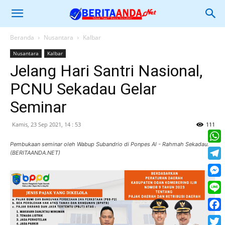
Beranda
Nusantara
Kalbar
Nusantara
Kalbar
Jelang Hari Santri Nasional,
PCNU Sekadau Gelar
Seminar
Kamis, 23 Sep 2021, 14 : 53
111
Pembukaan seminar oleh Wabup Subandrio di Ponpes Al - Rahmah Sekadau.
What
(BERITAANDA.NET)
Tele
Mess
Line
Face