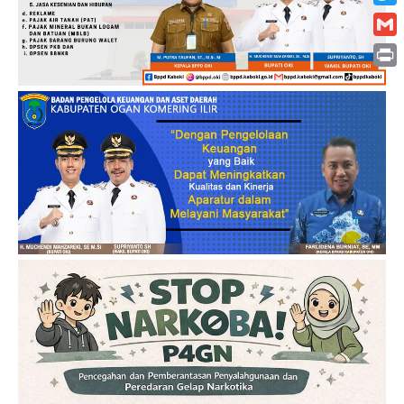
Twitt
Gmai
Print