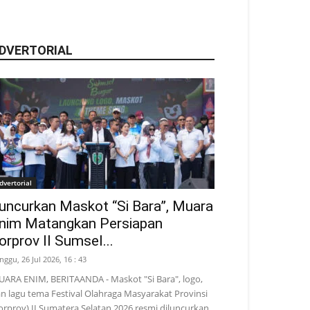
DVERTORIAL
dvertorial
uncurkan Maskot “Si Bara”, Muara
nim Matangkan Persiapan
orprov II Sumsel...
nggu, 26 Jul 2026, 16 : 43
ARA ENIM, BERITAANDA - Maskot "Si Bara", logo,
n lagu tema Festival Olahraga Masyarakat Provinsi
orprov) II Sumatera Selatan 2026 resmi diluncurkan