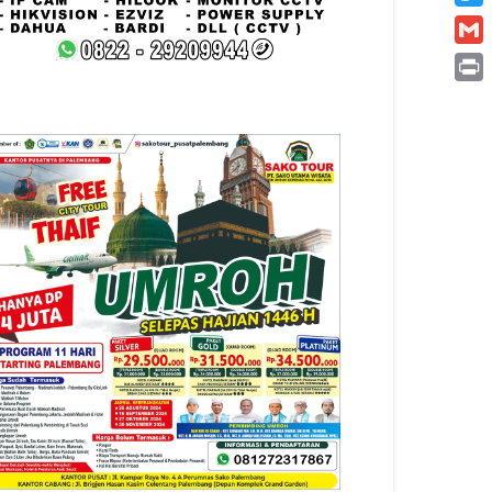
Twitt
Gmai
Print