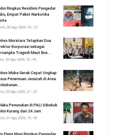
lisi Ringkus Residivis Pengedar
bu, Empat Paket Narkotika
sita
mis, 06 Agu 2026, 19 : 12
lres Muratara Tetapkan Dua
rektur Korporasi sebagai
rsangka Tragedi Maut Bus...
bu, 05 Agu 2026, 16 : 40
lres Muba Gerak Cepat Ungkap
sus Penemuan Jenazah di Area
rkebunan...
nin, 03 Agu 2026, 21 : 25
laku Penusukan di PALI Dibekuk
lisi Kurang dari 24 Jam
btu, 01 Agu 2026, 19 : 49
m Elang Musi Ringkus Pengedar