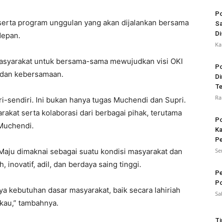
Po
 serta program unggulan yang akan dijalankan bersama
Sa
Di
depan.
Ka
asyarakat untuk bersama-sama mewujudkan visi OKI
Po
 dan kebersamaan.
Di
Te
Ra
i-sendiri. Ini bukan hanya tugas Muchendi dan Supri.
kat serta kolaborasi dari berbagai pihak, terutama
Po
Muchendi.
Ka
Pe
I Maju dimaknai sebagai suatu kondisi masyarakat dan
Se
inovatif, adil, dan berdaya saing tinggi.
Pe
Po
a kebutuhan dasar masyarakat, baik secara lahiriah
Sa
kau,” tambahnya.
Ti