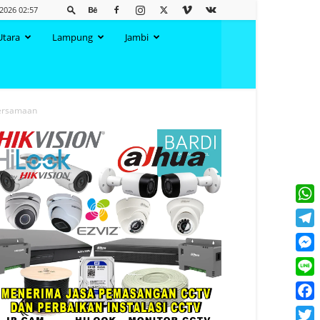
 2026 02:57
Utara
Lampung
Jambi
bersamaan
What
Tele
Mess
Line
Face