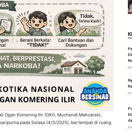
K
Pe
Di
N
Ju
Ny
Ke
Ju
Po
ti Ogan Komering Ilir (OKI), Muchendi Mahzareki,
Em
da
aripurna pada Selasa (4/3/2025), bertempat di ruang
Ju