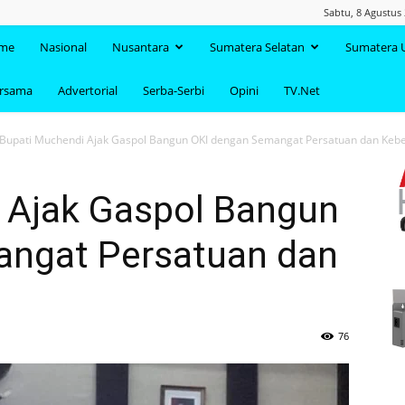
Sabtu, 8 Agustus
TAANDA.NET
me
Nasional
Nusantara
Sumatera Selatan
Sumatera 
ersama
Advertorial
Serba-Serbi
Opini
TV.Net
Bupati Muchendi Ajak Gaspol Bangun OKI dengan Semangat Persatuan dan Ke
 Ajak Gaspol Bangun
angat Persatuan dan
76