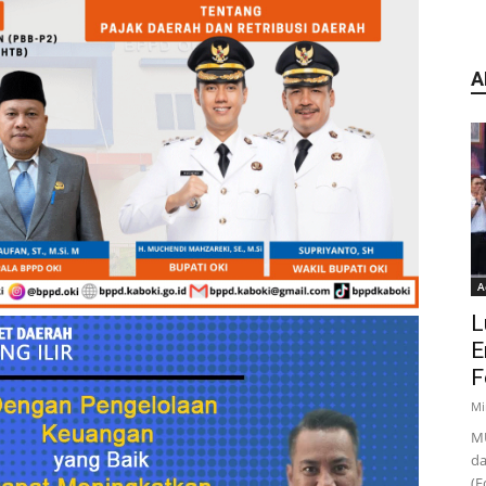
A
A
L
E
F
Mi
MU
da
(F