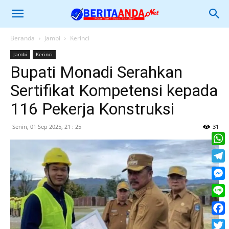
Beranda
Jambi
Kerinci
Jambi
Kerinci
Bupati Monadi Serahkan
Sertifikat Kompetensi kepada
116 Pekerja Konstruksi
Senin, 01 Sep 2025, 21 : 25
31
What
Tele
Mess
Line
Face