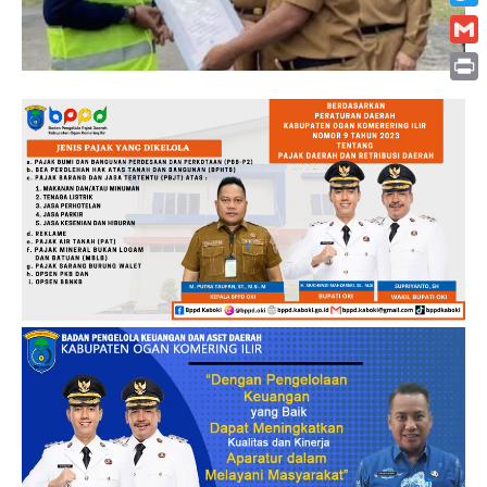
Twitt
Gmai
Print