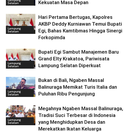
Lampung
Kekuatan Masa Depan
Selatan
Hari Pertama Bertugas, Kapolres
AKBP Deddy Kurniawan Temui Bupati
Lampung
Egi, Bahas Kamtibmas Hingga Sinergi
Selatan
Forkopimda
Bupati Egi Sambut Manajemen Baru
Grand Elty Krakatoa, Pariwisata
Lampung
Lampung Selatan Diperkuat
Selatan
Bukan di Bali, Ngaben Massal
Balinuraga Memikat Turis Italia dan
Lampung
Puluhan Ribu Pengunjung
Selatan
Megahnya Ngaben Massal Balinuraga,
Tradisi Suci Terbesar di Indonesia
Lampung
yang Menghidupkan Desa dan
Selatan
Merekatkan Ikatan Keluarga