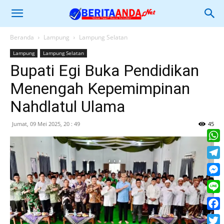
Beranda
Lampung
Lampung Selatan
Lampung
Lampung Selatan
Bupati Egi Buka Pendidikan
Menengah Kepemimpinan
Nahdlatul Ulama
Jumat, 09 Mei 2025, 20 : 49
45
What
Tele
Mess
Line
Face