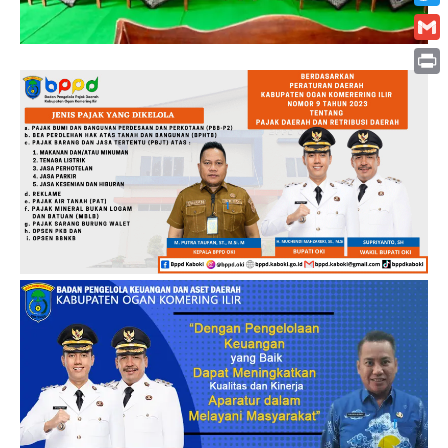
Twitt
Gmai
Print