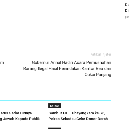
Du
Di
Ju
Artikulli tjetër
kam
Gubernur Arinal Hadiri Acara Pemusnahan
Barang Ilegal Hasil Penindakan Kantor Bea dan
Cukai Panjang
Kalbar
arus Sadar Dirinya
Sambut HUT Bhayangkara ke-76,
g Jawab Kepada Publik
Polres Sekadau Gelar Donor Darah