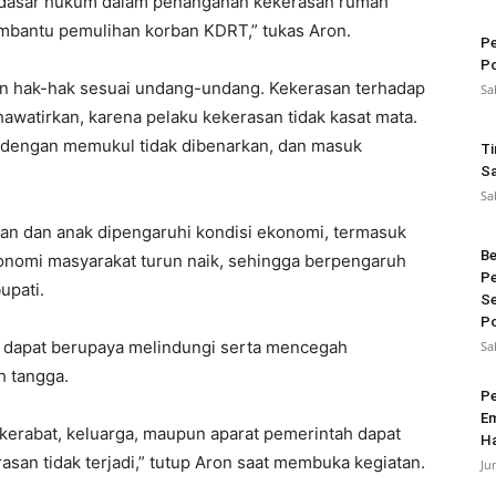
 dasar hukum dalam penanganan kekerasan rumah
embantu pemulihan korban KDRT,” tukas Aron.
Pe
Po
n hak-hak sesuai undang-undang. Kekerasan terhadap
Sa
atirkan, karena pelaku kekerasan tidak kasat mata.
 dengan memukul tidak dibenarkan, dan masuk
Ti
Sa
Sa
an dan anak dipengaruhi kondisi ekonomi, termasuk
Be
onomi masyarakat turun naik, sehingga berpengaruh
Pe
upati.
Se
Po
k dapat berupaya melindungi serta mencegah
Sa
h tangga.
Pe
Em
erabat, keluarga, maupun aparat pemerintah dapat
Ha
san tidak terjadi,” tutup Aron saat membuka kegiatan.
Ju