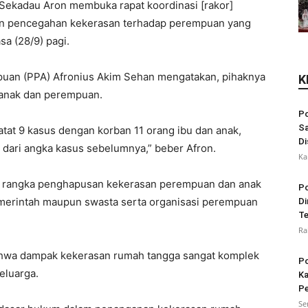
 Sekadau Aron membuka rapat koordinasi [rakor]
tan pencegahan kekerasan terhadap perempuan yang
a (28/9) pagi.
puan (PPA) Afronius Akim Sehan mengatakan, pihaknya
K
 anak dan perempuan.
Po
Sa
atat 9 kasus dengan korban 11 orang ibu dan anak,
Di
t dari angka kasus sebelumnya,” beber Afron.
Ka
lam rangka penghapusan kekerasan perempuan dan anak
Po
emerintah maupun swasta serta organisasi perempuan
Di
Te
Ra
ahwa dampak kekerasan rumah tangga sangat komplek
Po
eluarga.
Ka
Pe
Se