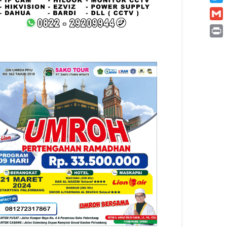
Twitt
Gmai
Print