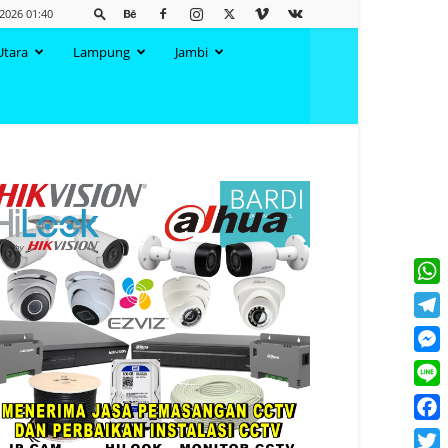
 2026 01:40
Utara
Lampung
Jambi
What
Tele
Mess
Line
Face