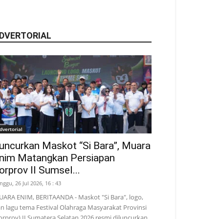
DVERTORIAL
dvertorial
uncurkan Maskot “Si Bara”, Muara
nim Matangkan Persiapan
orprov II Sumsel...
nggu, 26 Jul 2026, 16 : 43
ARA ENIM, BERITAANDA - Maskot "Si Bara", logo,
n lagu tema Festival Olahraga Masyarakat Provinsi
orprov) II Sumatera Selatan 2026 resmi diluncurkan