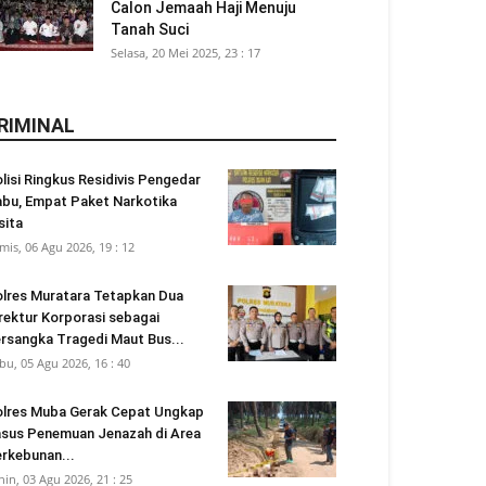
Calon Jemaah Haji Menuju
Tanah Suci
Selasa, 20 Mei 2025, 23 : 17
RIMINAL
lisi Ringkus Residivis Pengedar
bu, Empat Paket Narkotika
sita
mis, 06 Agu 2026, 19 : 12
lres Muratara Tetapkan Dua
rektur Korporasi sebagai
rsangka Tragedi Maut Bus...
bu, 05 Agu 2026, 16 : 40
lres Muba Gerak Cepat Ungkap
sus Penemuan Jenazah di Area
rkebunan...
nin, 03 Agu 2026, 21 : 25