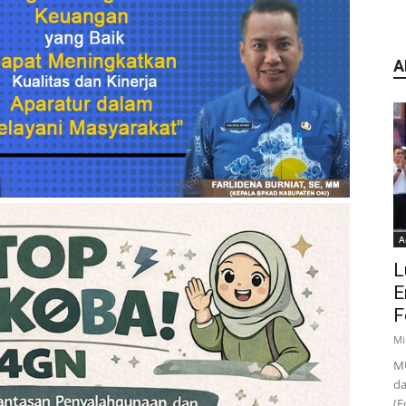
A
A
L
E
F
Mi
MU
da
(F