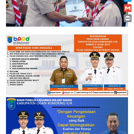
Twitt
Gmai
Print