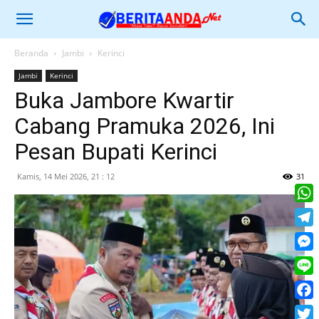
Beranda
Jambi
Kerinci
Jambi
Kerinci
Buka Jambore Kwartir
Cabang Pramuka 2026, Ini
Pesan Bupati Kerinci
Kamis, 14 Mei 2026, 21 : 12
31
What
Tele
Mess
Line
Face