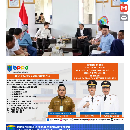
Twitt
Gmai
Print