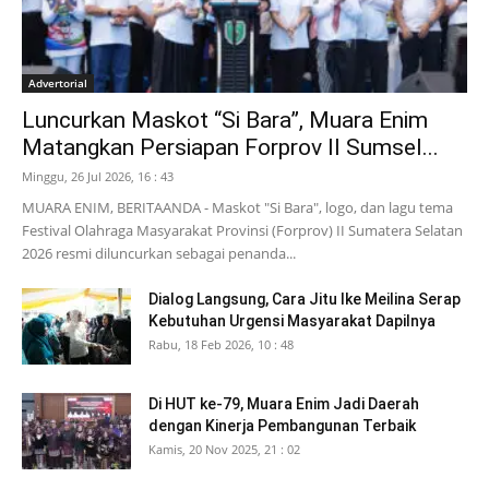
Advertorial
Luncurkan Maskot “Si Bara”, Muara Enim
Matangkan Persiapan Forprov II Sumsel...
Minggu, 26 Jul 2026, 16 : 43
MUARA ENIM, BERITAANDA - Maskot "Si Bara", logo, dan lagu tema
Festival Olahraga Masyarakat Provinsi (Forprov) II Sumatera Selatan
2026 resmi diluncurkan sebagai penanda...
Dialog Langsung, Cara Jitu Ike Meilina Serap
Kebutuhan Urgensi Masyarakat Dapilnya
Rabu, 18 Feb 2026, 10 : 48
Di HUT ke-79, Muara Enim Jadi Daerah
dengan Kinerja Pembangunan Terbaik
Kamis, 20 Nov 2025, 21 : 02