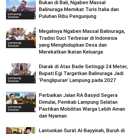
Bukan di Bali, Ngaben Massal
Balinuraga Memikat Turis Italia dan
Lampung
Puluhan Ribu Pengunjung
Selatan
Megahnya Ngaben Massal Balinuraga,
Tradisi Suci Terbesar di Indonesia
Lampung
yang Menghidupkan Desa dan
Selatan
Merekatkan Ikatan Keluarga
Diarak di Atas Bade Setinggi 24 Meter,
Bupati Egi Targetkan Balinuraga Jadi
Lampung
‘Penglipuran’ Lampung pada 2027
Selatan
Perbaikan Jalan RA Basyid Segera
Dimulai, Pemkab Lampung Selatan
Lampung
Pastikan Mobilitas Warga Lebih Aman
Selatan
dan Nyaman
Lantunkan Surat Al-Bayyinah, Buruh di