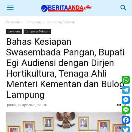
Beranda
Lampung
Lampung Selatan
Lampung
Lampung Selatan
Bahas Kesiapan
Swasembada Pangan, Bupati
Egi Audiensi dengan Dirjen
Hortikultura, Tenaga Ahli
Menteri Kementan dan Bulog
What
Lampung
Tele
Jumat, 18 Apr 2025, 22 : 36
58
Mess
Line
Face