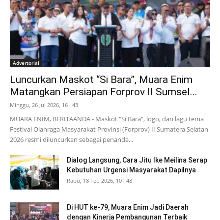
Advertorial
Luncurkan Maskot “Si Bara”, Muara Enim
Matangkan Persiapan Forprov II Sumsel...
Minggu, 26 Jul 2026, 16 : 43
MUARA ENIM, BERITAANDA - Maskot "Si Bara", logo, dan lagu tema
Festival Olahraga Masyarakat Provinsi (Forprov) II Sumatera Selatan
2026 resmi diluncurkan sebagai penanda...
Dialog Langsung, Cara Jitu Ike Meilina Serap
Kebutuhan Urgensi Masyarakat Dapilnya
Rabu, 18 Feb 2026, 10 : 48
Di HUT ke-79, Muara Enim Jadi Daerah
dengan Kinerja Pembangunan Terbaik