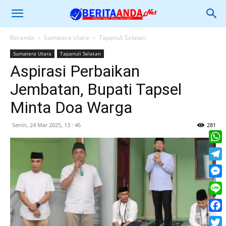
Beranda
Sumatera Utara
Tapanuli Selatan
Sumatera Utara
Tapanuli Selatan
Aspirasi Perbaikan
Jembatan, Bupati Tapsel
Minta Doa Warga
Senin, 24 Mar 2025, 13 : 46
281
What
Tele
Mess
Line
Face