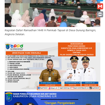
Twitt
Gmai
Print
Kegiatan Safari Ramadhan 1446 H Pemkab Tapsel di Desa Gunung Baringin,
Angkola Selatan.