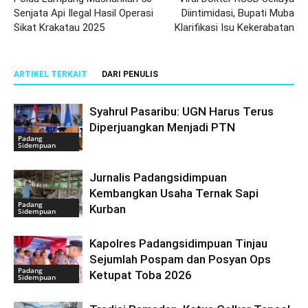
Senjata Api Ilegal Hasil Operasi
Diintimidasi, Bupati Muba
Sikat Krakatau 2025
Klarifikasi Isu Kekerabatan
ARTIKEL TERKAIT
DARI PENULIS
Syahrul Pasaribu: UGN Harus Terus
Diperjuangkan Menjadi PTN
Padang
Sidempuan
Jurnalis Padangsidimpuan
Kembangkan Usaha Ternak Sapi
Padang
Kurban
Sidempuan
Kapolres Padangsidimpuan Tinjau
Sejumlah Pospam dan Posyan Ops
Padang
Ketupat Toba 2026
Sidempuan