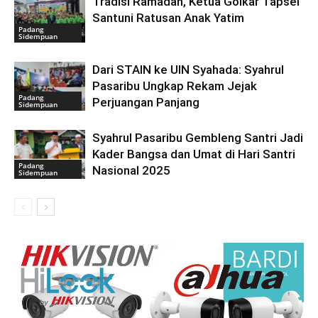
Tradisi Ramadan, Ketua Golkar Tapsel
Santuni Ratusan Anak Yatim
Padang
Sidempuan
Dari STAIN ke UIN Syahada: Syahrul
Pasaribu Ungkap Rekam Jejak
Padang
Perjuangan Panjang
Sidempuan
Syahrul Pasaribu Gembleng Santri Jadi
Kader Bangsa dan Umat di Hari Santri
Padang
Nasional 2025
Sidempuan