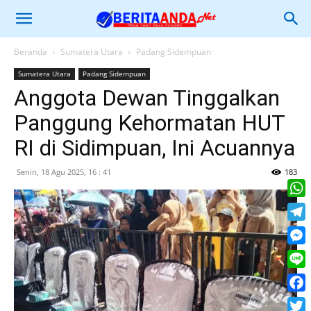
Beranda
Sumatera Utara
Padang Sidempuan
Sumatera Utara
Padang Sidempuan
Anggota Dewan Tinggalkan
Panggung Kehormatan HUT
RI di Sidimpuan, Ini Acuannya
Senin, 18 Agu 2025, 16 : 41
183
What
Tele
Mess
Line
Face