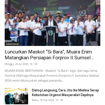
Advertorial
Luncurkan Maskot “Si Bara”, Muara Enim
Matangkan Persiapan Forprov II Sumsel...
Minggu, 26 Jul 2026, 16 : 43
MUARA ENIM, BERITAANDA - Maskot "Si Bara", logo, dan lagu tema
Festival Olahraga Masyarakat Provinsi (Forprov) II Sumatera Selatan
2026 resmi diluncurkan sebagai penanda...
Dialog Langsung, Cara Jitu Ike Meilina Serap
Kebutuhan Urgensi Masyarakat Dapilnya
Rabu, 18 Feb 2026, 10 : 48