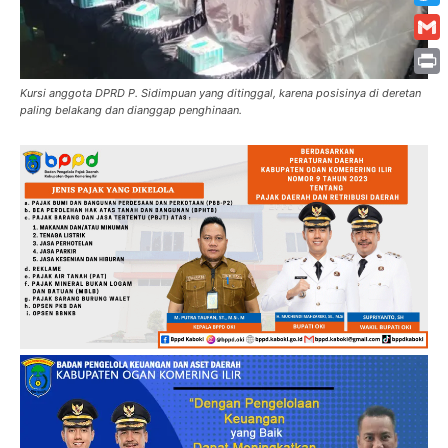
Twitt
Gmai
Print
Kursi anggota DPRD P. Sidimpuan yang ditinggal, karena posisinya di deretan
paling belakang dan dianggap penghinaan.