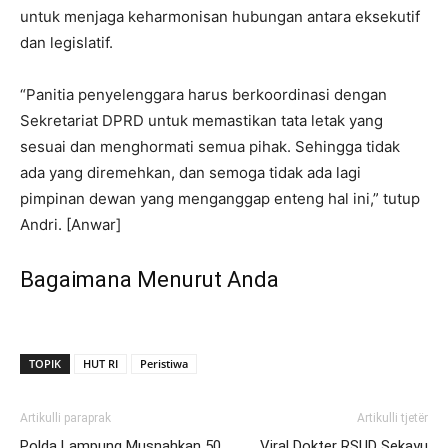
untuk menjaga keharmonisan hubungan antara eksekutif
dan legislatif.
“Panitia penyelenggara harus berkoordinasi dengan
Sekretariat DPRD untuk memastikan tata letak yang
sesuai dan menghormati semua pihak. Sehingga tidak
ada yang diremehkan, dan semoga tidak ada lagi
pimpinan dewan yang menganggap enteng hal ini,” tutup
Andri. [Anwar]
Bagaimana Menurut Anda
TOPIK
HUT RI
Peristiwa
Artikulli paraprak
Artikulli tjetër
Polda Lampung Musnahkan 50
Viral Dokter RSUD Sekayu