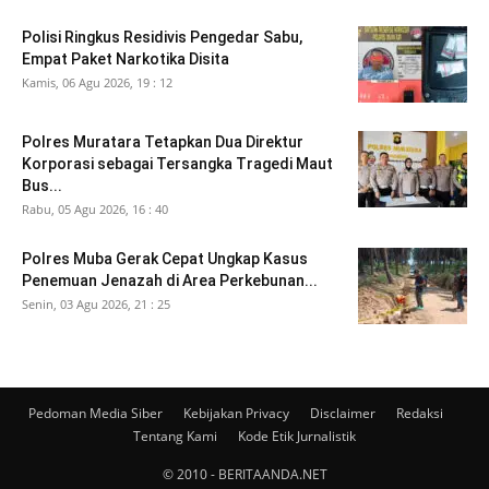
Polisi Ringkus Residivis Pengedar Sabu,
Empat Paket Narkotika Disita
Kamis, 06 Agu 2026, 19 : 12
Polres Muratara Tetapkan Dua Direktur
Korporasi sebagai Tersangka Tragedi Maut
Bus...
Rabu, 05 Agu 2026, 16 : 40
Polres Muba Gerak Cepat Ungkap Kasus
Penemuan Jenazah di Area Perkebunan...
Senin, 03 Agu 2026, 21 : 25
Pedoman Media Siber
Kebijakan Privacy
Disclaimer
Redaksi
Tentang Kami
Kode Etik Jurnalistik
© 2010 - BERITAANDA.NET