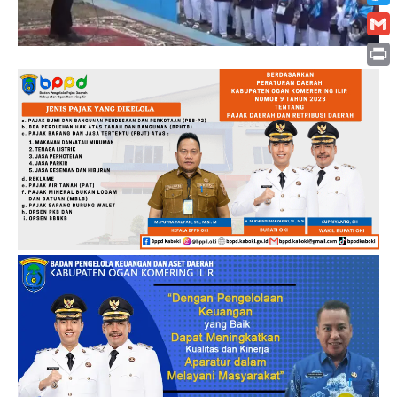
Twitt
Gmai
Print