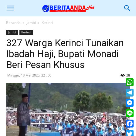
Beranda
Jambi
Kerinci
Jambi
Kerinci
327 Warga Kerinci Tunaikan
Ibadah Haji, Bupati Monadi
Beri Pesan Khusus
Minggu, 18 Mei 2025, 22 : 30
38
What
Tele
Mess
Line
Face