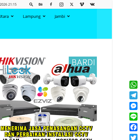
 2026 21:15
Utara
Lampung
Jambi
What
Tele
Mess
Line
Face