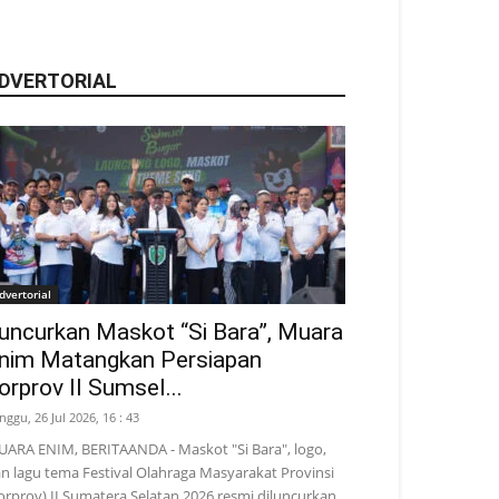
DVERTORIAL
dvertorial
uncurkan Maskot “Si Bara”, Muara
nim Matangkan Persiapan
orprov II Sumsel...
nggu, 26 Jul 2026, 16 : 43
ARA ENIM, BERITAANDA - Maskot "Si Bara", logo,
n lagu tema Festival Olahraga Masyarakat Provinsi
orprov) II Sumatera Selatan 2026 resmi diluncurkan