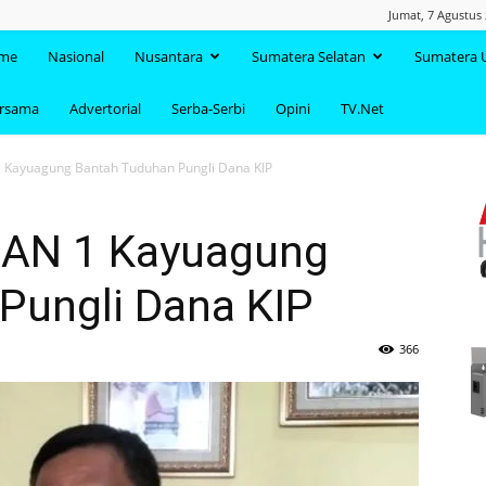
Jumat, 7 Agustus
TAANDA.NET
me
Nasional
Nusantara
Sumatera Selatan
Sumatera 
ersama
Advertorial
Serba-Serbi
Opini
TV.Net
 Kayuagung Bantah Tuduhan Pungli Dana KIP
MAN 1 Kayuagung
Pungli Dana KIP
366