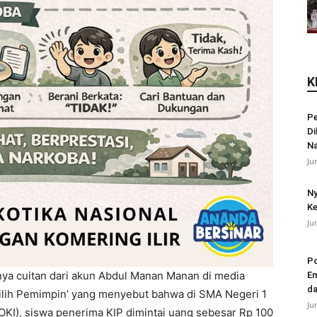
K
Pe
Di
N
Ju
Ny
Ke
Ju
Po
ya cuitan dari akun Abdul Manan Manan di media
Em
da
milih Pemimpin’ yang menyebut bahwa di SMA Negeri 1
Ju
OKI), siswa penerima KIP dimintai uang sebesar Rp 100