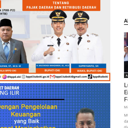
A
A
L
E
F
Mi
MU
da
(F