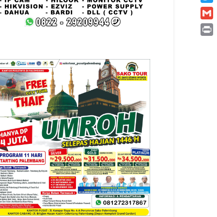
Twitt
Gmai
Print