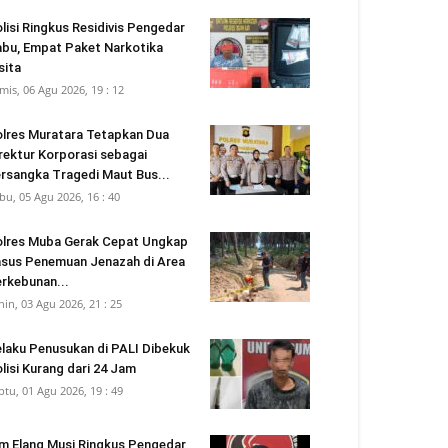
lisi Ringkus Residivis Pengedar
bu, Empat Paket Narkotika
sita
mis, 06 Agu 2026, 19 : 12
lres Muratara Tetapkan Dua
rektur Korporasi sebagai
rsangka Tragedi Maut Bus...
bu, 05 Agu 2026, 16 : 40
lres Muba Gerak Cepat Ungkap
sus Penemuan Jenazah di Area
rkebunan...
nin, 03 Agu 2026, 21 : 25
laku Penusukan di PALI Dibekuk
lisi Kurang dari 24 Jam
btu, 01 Agu 2026, 19 : 49
m Elang Musi Ringkus Pengedar