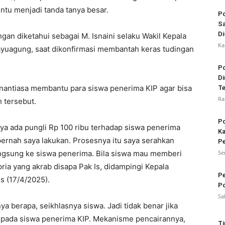
tentu menjadi tanda tanya besar.
Po
Sa
Di
angan diketahui sebagai M. Isnaini selaku Wakil Kepala
Ka
yuagung, saat dikonfirmasi membantah keras tudingan
Po
Di
 senantiasa membantu para siswa penerima KIP agar bisa
Te
Ra
 tersebut.
Po
nya ada pungli Rp 100 ribu terhadap siswa penerima
Ka
 pernah saya lakukan. Prosesnya itu saya serahkan
Pe
ngsung ke siswa penerima. Bila siswa mau memberi
Se
pria yang akrab disapa Pak Is, didampingi Kepala
Pe
 (17/4/2025).
Po
Sa
ya berapa, seikhlasnya siswa. Jadi tidak benar jika
kepada siswa penerima KIP. Mekanisme pencairannya,
Ti