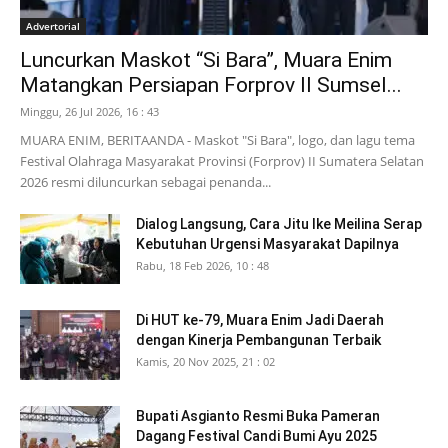
Advertorial
Luncurkan Maskot “Si Bara”, Muara Enim
Matangkan Persiapan Forprov II Sumsel...
Minggu, 26 Jul 2026, 16 : 43
MUARA ENIM, BERITAANDA - Maskot "Si Bara", logo, dan lagu tema
Festival Olahraga Masyarakat Provinsi (Forprov) II Sumatera Selatan
2026 resmi diluncurkan sebagai penanda...
Dialog Langsung, Cara Jitu Ike Meilina Serap
Kebutuhan Urgensi Masyarakat Dapilnya
Rabu, 18 Feb 2026, 10 : 48
Di HUT ke-79, Muara Enim Jadi Daerah
dengan Kinerja Pembangunan Terbaik
Kamis, 20 Nov 2025, 21 : 02
Bupati Asgianto Resmi Buka Pameran
Dagang Festival Candi Bumi Ayu 2025