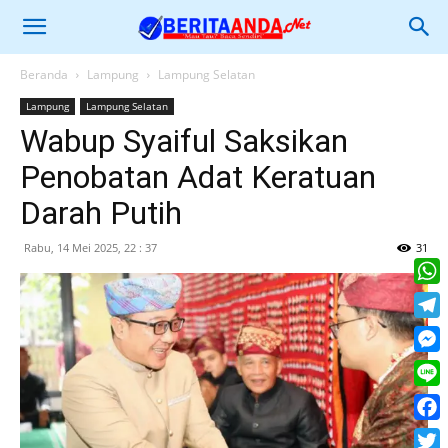
Beranda
Lampung
Lampung Selatan
Lampung
Lampung Selatan
Wabup Syaiful Saksikan
Penobatan Adat Keratuan
Darah Putih
Rabu, 14 Mei 2025, 22 : 37
31
What
Tele
Mess
Line
Face