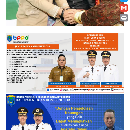
Twitt
Gmai
Print