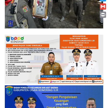
Twitt
Gmai
Print