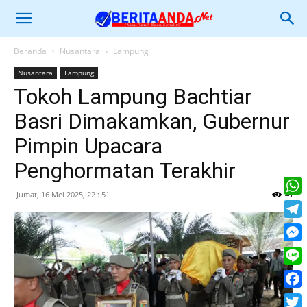
Beranda
Nusantara
Lampung
Nusantara
Lampung
Tokoh Lampung Bachtiar
Basri Dimakamkan, Gubernur
Pimpin Upacara
Penghormatan Terakhir
Jumat, 16 Mei 2025, 22 : 51
41
What
Tele
Mess
Line
Face