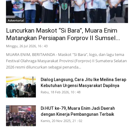
Advertorial
Luncurkan Maskot “Si Bara”, Muara Enim
Matangkan Persiapan Forprov II Sumsel...
Minggu, 26 Jul 2026, 16 : 43
MUARA ENIM, BERITAANDA - Maskot "Si Bara", logo, dan lagu tema
Festival Olahraga Masyarakat Provinsi (Forprov) II Sumatera Selatan
2026 resmi diluncurkan sebagai penanda...
Dialog Langsung, Cara Jitu Ike Meilina Serap
Kebutuhan Urgensi Masyarakat Dapilnya
Rabu, 18 Feb 2026, 10 : 48
Di HUT ke-79, Muara Enim Jadi Daerah
dengan Kinerja Pembangunan Terbaik
Kamis, 20 Nov 2025, 21 : 02