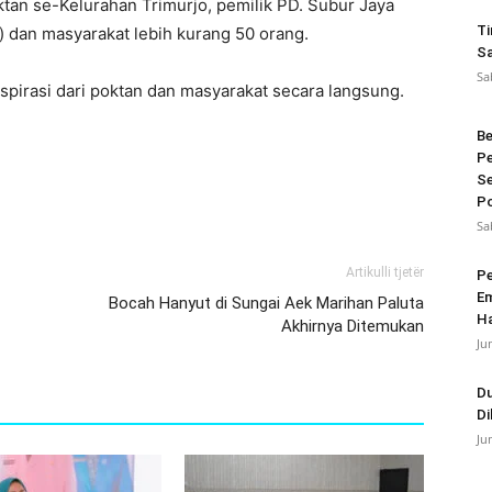
an se-Kelurahan Trimurjo, pemilik PD. Subur Jaya
Ti
) dan masyarakat lebih kurang 50 orang.
Sa
Sa
pirasi dari poktan dan masyarakat secara langsung.
Be
Pe
Se
Po
Sa
Artikulli tjetër
Pe
Em
Bocah Hanyut di Sungai Aek Marihan Paluta
Ha
Akhirnya Ditemukan
Ju
Du
Di
Ju