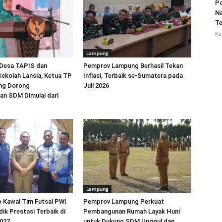
Po
Na
Te
Ka
Lampung
Desa TAPIS dan
Pemprov Lampung Berhasil Tekan
ekolah Lansia, Ketua TP
Inflasi, Terbaik se-Sumatera pada
ng Dorong
Juli 2026
n SDM Dimulai dari
Lampung
ap Kawal Tim Futsal PWI
Pemprov Lampung Perkuat
ik Prestasi Terbaik di
Pembangunan Rumah Layak Huni
027
untuk Dukung SDM Unggul dan