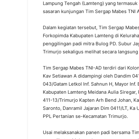
Lampung Tengah (Lamteng) yang termasuk da
sasaran kunjungan Tim Sergap Mabes TNI AD,
Dalam kegiatan tersebut, Tim Sergap Mabe
Forkopimda Kabupaten Lamteng di Kelurahan
penggilingan padi mitra Bulog PD. Subur J
Trimurjo sekaligus melihat secara langsung
Tim Sergap Mabes TNI-AD terdiri dari Kolon
Kav Setiawan A didampingi oleh Dandim 041
043/Gatam Letkol Inf. Sahnun H, Mayor Inf.
Kabupaten Lamteng Meidana Aulia Siregar, P
411-13/Trimurjo Kapten Arh Bend Johan, Kap
Saronto, Danramil Jajaran Dim 0411/LT, Ka 
PPL Pertanian se-Kecamatan Trimurjo.
Usai melaksanakan panen padi bersama Ti