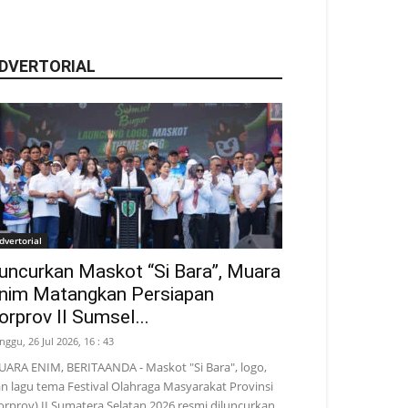
DVERTORIAL
dvertorial
uncurkan Maskot “Si Bara”, Muara
nim Matangkan Persiapan
orprov II Sumsel...
nggu, 26 Jul 2026, 16 : 43
ARA ENIM, BERITAANDA - Maskot "Si Bara", logo,
n lagu tema Festival Olahraga Masyarakat Provinsi
orprov) II Sumatera Selatan 2026 resmi diluncurkan