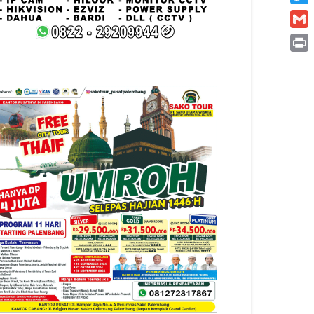
Twitt
Gmai
Print