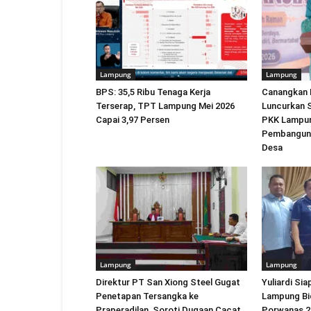
Lampung
Lampung
BPS: 35,5 Ribu Tenaga Kerja
Canangkan 
Terserap, TPT Lampung Mei 2026
Luncurkan S
Capai 3,97 Persen
PKK Lampu
Pembanguna
Desa
Lampung
Lampung
Direktur PT San Xiong Steel Gugat
Yuliardi Si
Penetapan Tersangka ke
Lampung Bid
Praperadilan, Soroti Dugaan Cacat
Porwanas 2