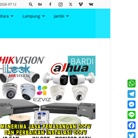
2026 07:12
Utara
Lampung
Jambi
What
Tele
Mess
Line
Face