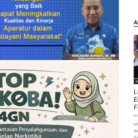
A
A
L
E
F
Mi
MU
da
(F