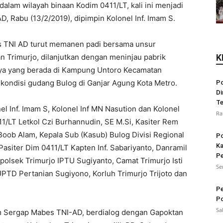
lam wilayah binaan Kodim 0411/LT, kali ini menjadi
 Rabu (13/2/2019), dipimpin Kolonel Inf. Imam S.
s TNI AD turut memanen padi bersama unsur
 Trimurjo, dilanjutkan dengan meninjau pabrik
K
aya yang berada di Kampung Untoro Kecamatan
 kondisi gudang Bulog di Ganjar Agung Kota Metro.
Po
Di
Te
el Inf. Imam S, Kolonel Inf MN Nasution dan Kolonel
Ra
1/LT Letkol Czi Burhannudin, SE M.Si, Kasiter Rem
 Boob Alam, Kepala Sub (Kasub) Bulog Divisi Regional
Po
Ka
asiter Dim 0411/LT Kapten Inf. Sabariyanto, Danramil
Pe
olsek Trimurjo IPTU Sugiyanto, Camat Trimurjo Isti
Se
UPTD Pertanian Sugiyono, Korluh Trimurjo Trijoto dan
Pe
Po
Sa
m Sergap Mabes TNI-AD, berdialog dengan Gapoktan