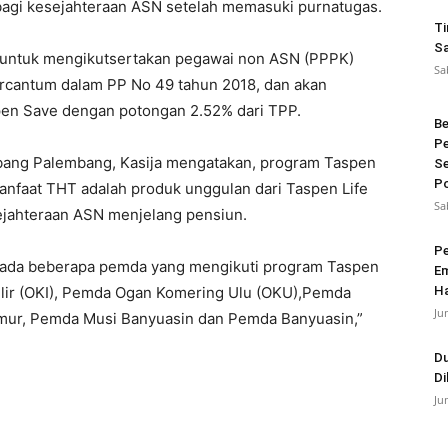
agi kesejahteraan ASN setelah memasuki purnatugas.
Ti
Sa
a untuk mengikutsertakan pegawai non ASN (PPPK)
Sa
rcantum dalam PP No 49 tahun 2018, dan akan
en Save dengan potongan 2.52% dari TPP.
Be
Pe
bang Palembang, Kasija mengatakan, program Taspen
Se
Po
anfaat THT adalah produk unggulan dari Taspen Life
Sa
jahteraan ASN menjelang pensiun.
Pe
 ada beberapa pemda yang mengikuti program Taspen
Em
 Ilir (OKI), Pemda Ogan Komering Ulu (OKU),Pemda
Ha
Ju
mur, Pemda Musi Banyuasin dan Pemda Banyuasin,”
Du
Di
Ju