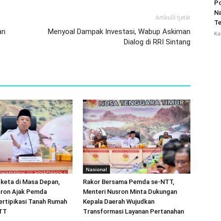
Po
Na
Artikulli tjetër
Te
an
Menyoal Dampak Investasi, Wabup Askiman
Ka
Dialog di RRI Sintang
Nasional
keta di Masa Depan,
Rakor Bersama Pemda se-NTT,
sron Ajak Pemda
Menteri Nusron Minta Dukungan
ertipikasi Tanah Rumah
Kepala Daerah Wujudkan
NTT
Transformasi Layanan Pertanahan