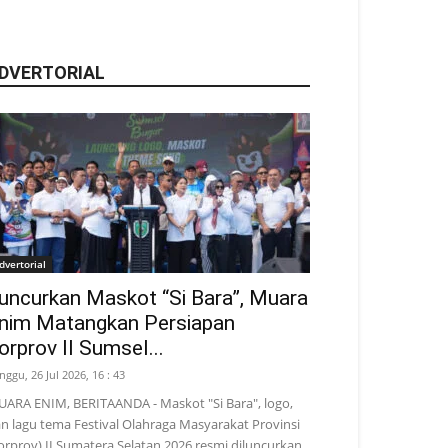
DVERTORIAL
dvertorial
uncurkan Maskot “Si Bara”, Muara
nim Matangkan Persiapan
orprov II Sumsel...
nggu, 26 Jul 2026, 16 : 43
ARA ENIM, BERITAANDA - Maskot "Si Bara", logo,
n lagu tema Festival Olahraga Masyarakat Provinsi
orprov) II Sumatera Selatan 2026 resmi diluncurkan