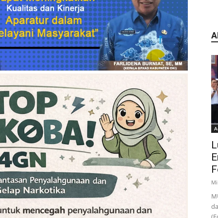
A
A
L
E
F
Mi
MU
da
(F