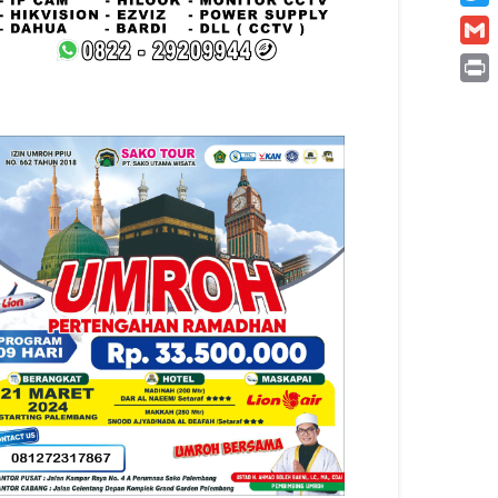
Twitt
Gmai
Print