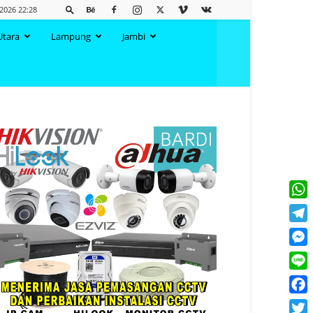
2026 22:28
Utara
Lampung
Jambi
What
Tele
Mess
Line
Face