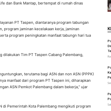
Life dan Bank Mantap, bertempat di rumah dinas
layanan PT Taspen, diantaranya program tabungan
K
n, program jaminan kecelakaan kerja, jaminan
 serta program peningkatan manfaat tabungn hari tua
Po
Di
Te
ang dilakukan Tim PT Taspen Cabang Palembang,
Ra
Po
Ka
nguntungkan, terutama bagi ASN dan non ASN (PPPK)
Pe
ya manfaat dari program PT Taspen ini, diharapkan
Se
ngan ASN Pemkot Palembang dalam bekerja,” ujar
Pe
Po
Sa
SN di Pemerintah Kota Palembang mengikuti program