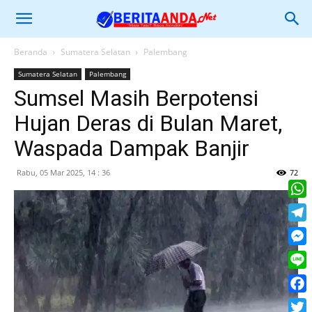
Beranda
Sumatera Selatan
Palembang
Sumatera Selatan
Palembang
Sumsel Masih Berpotensi
Hujan Deras di Bulan Maret,
Waspada Dampak Banjir
Rabu, 05 Mar 2025, 14 : 36
72
What
Tele
Mess
Line
Face