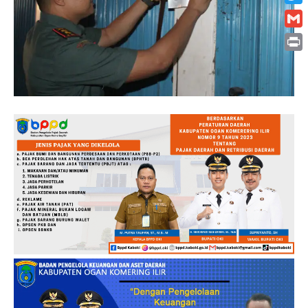
Twitt
Gmai
Print