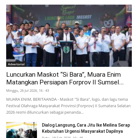
Advertorial
Luncurkan Maskot “Si Bara”, Muara Enim
Matangkan Persiapan Forprov II Sumsel...
Minggu, 26 Jul 2026, 16 : 43
MUARA ENIM, BERITAANDA - Maskot "Si Bara", logo, dan lagu tema
Festival Olahraga Masyarakat Provinsi (Forprov) II Sumatera Selatan
2026 resmi diluncurkan sebagai penanda...
Dialog Langsung, Cara Jitu Ike Meilina Serap
Kebutuhan Urgensi Masyarakat Dapilnya
Rabu, 18 Feb 2026, 10 : 48