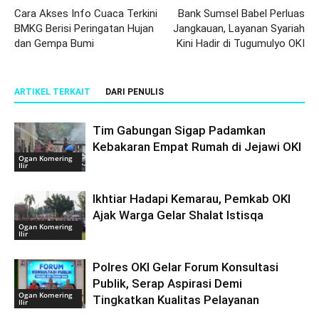
Cara Akses Info Cuaca Terkini
Bank Sumsel Babel Perluas
BMKG Berisi Peringatan Hujan
Jangkauan, Layanan Syariah
dan Gempa Bumi
Kini Hadir di Tugumulyo OKI
ARTIKEL TERKAIT
DARI PENULIS
Tim Gabungan Sigap Padamkan
Kebakaran Empat Rumah di Jejawi OKI
Ogan Komering
Ilir
Ikhtiar Hadapi Kemarau, Pemkab OKI
Ajak Warga Gelar Shalat Istisqa
Ogan Komering
Ilir
Polres OKI Gelar Forum Konsultasi
Publik, Serap Aspirasi Demi
Ogan Komering
Tingkatkan Kualitas Pelayanan
Ilir