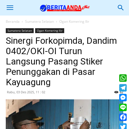
Beranda
Sumatera Selatan
Ogan Komering Ilir
Sumatera Selatan
Ogan Komering Ilir
Sinergi Forkopimda, Dandim
0402/OKI-OI Turun
Langsung Pasang Stiker
Penunggakan di Pasar
Kayuagung
What
Rabu, 03 Des 2025, 11 : 02
62
Tele
Mess
Line
Face