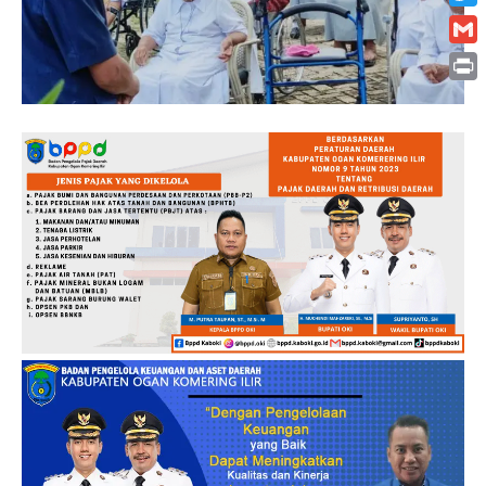
Twitt
Gmai
Print