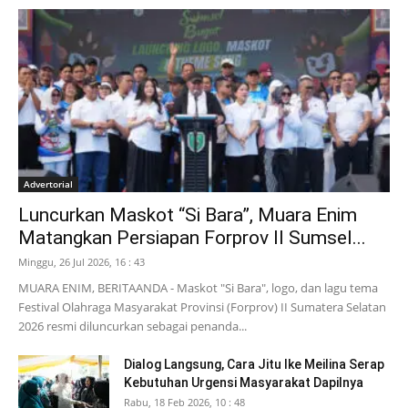
Advertorial
Luncurkan Maskot “Si Bara”, Muara Enim
Matangkan Persiapan Forprov II Sumsel...
Minggu, 26 Jul 2026, 16 : 43
MUARA ENIM, BERITAANDA - Maskot "Si Bara", logo, dan lagu tema
Festival Olahraga Masyarakat Provinsi (Forprov) II Sumatera Selatan
2026 resmi diluncurkan sebagai penanda...
Dialog Langsung, Cara Jitu Ike Meilina Serap
Kebutuhan Urgensi Masyarakat Dapilnya
Rabu, 18 Feb 2026, 10 : 48