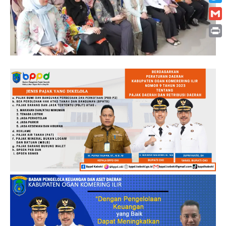
Twitt
Gmai
Print