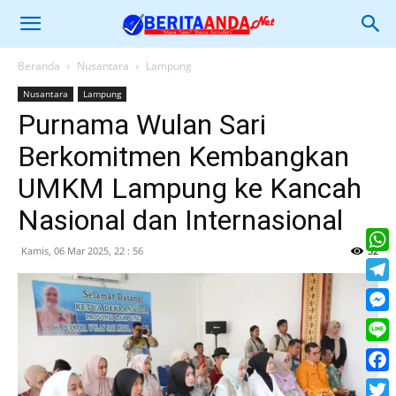
Beranda
Nusantara
Lampung
Nusantara
Lampung
Purnama Wulan Sari
Berkomitmen Kembangkan
UMKM Lampung ke Kancah
Nasional dan Internasional
Kamis, 06 Mar 2025, 22 : 56
32
What
Tele
Mess
Line
Face