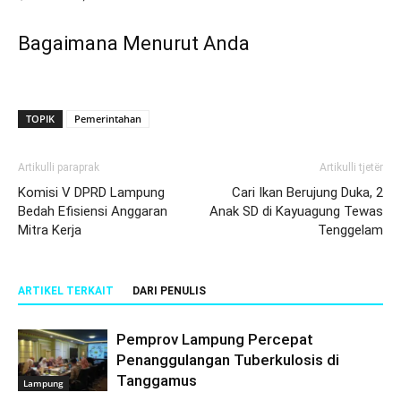
Bagaimana Menurut Anda
TOPIK
Pemerintahan
Artikulli paraprak
Artikulli tjetër
Komisi V DPRD Lampung
Cari Ikan Berujung Duka, 2
Bedah Efisiensi Anggaran
Anak SD di Kayuagung Tewas
Mitra Kerja
Tenggelam
ARTIKEL TERKAIT
DARI PENULIS
Pemprov Lampung Percepat
Penanggulangan Tuberkulosis di
Tanggamus
Lampung