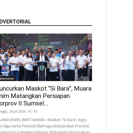
DVERTORIAL
dvertorial
uncurkan Maskot “Si Bara”, Muara
nim Matangkan Persiapan
orprov II Sumsel...
nggu, 26 Jul 2026, 16 : 43
ARA ENIM, BERITAANDA - Maskot "Si Bara", logo,
n lagu tema Festival Olahraga Masyarakat Provinsi
orprov) II Sumatera Selatan 2026 resmi diluncurkan