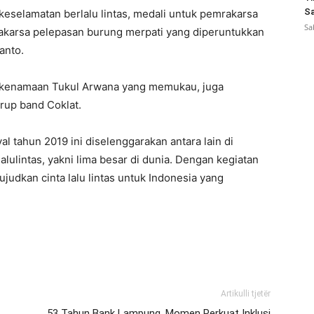
Sa
eselamatan berlalu lintas, medali untuk pemrakarsa
Sa
rakarsa pelepasan burung merpati yang diperuntukkan
anto.
ak kenamaan Tukul Arwana yang memukau, juga
rup band Coklat.
val tahun 2019 ini diselenggarakan antara lain di
alulintas, yakni lima besar di dunia. Dengan kegiatan
ujudkan cinta lalu lintas untuk Indonesia yang
Artikulli tjetër
53 Tahun Bank Lampung, Momen Perkuat Inklusi