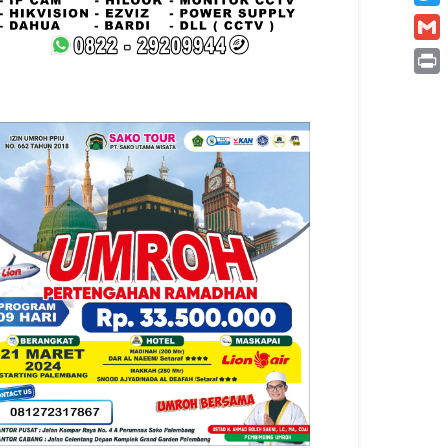
Twitt
Gmai
Print