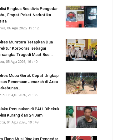
lisi Ringkus Residivis Pengedar
bu, Empat Paket Narkotika
sita
mis, 06 Agu 2026, 19 : 12
lres Muratara Tetapkan Dua
rektur Korporasi sebagai
rsangka Tragedi Maut Bus...
bu, 05 Agu 2026, 16 : 40
lres Muba Gerak Cepat Ungkap
sus Penemuan Jenazah di Area
rkebunan...
nin, 03 Agu 2026, 21 : 25
laku Penusukan di PALI Dibekuk
lisi Kurang dari 24 Jam
btu, 01 Agu 2026, 19 : 49
m Elang Musi Ringkus Pengedar