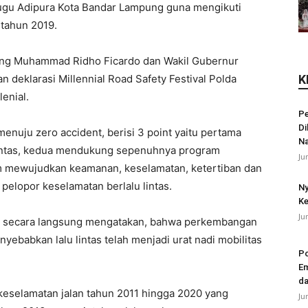
tugu Adipura Kota Bandar Lampung guna mengikuti
 tahun 2019.
ung Muhammad Ridho Ficardo dan Wakil Gubernur
 deklarasi Millennial Road Safety Festival Polda
K
enial.
Pe
Di
enuju zero accident, berisi 3 point yaitu pertama
N
 lintas, kedua mendukung sepenuhnya program
Ju
am mewujudkan keamanan, keselamatan, ketertiban dan
 pelopor keselamatan berlalu lintas.
Ny
Ke
Ju
to secara langsung mengatakan, bahwa perkembangan
yebabkan lalu lintas telah menjadi urat nadi mobilitas
Po
Em
da
keselamatan jalan tahun 2011 hingga 2020 yang
Ju