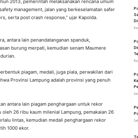
4 tahun 2013, pemerintah melaksanakan rencana umum
Po
d safety management, jalan yang berkeselamatan safer
Sa
ers, serta post crash response,” ujar Kapolda.
Di
Ka
ra, antara lain penandatanganan spanduk,
Po
epasan burung merpati, kemudian senam Maumere
Di
Te
durian.
Ra
entuk piagam, medali, juga piala, perwakilan dari
Po
wa Provinsi Lampung adalah provinsi yang penuh
Ka
Pe
Se
an antara lain piagam penghargaan untuk rekor
Pe
s oleh 26 ribu kaum milenial Lampung, pemakaian 26
Po
erlalu lintas, kemudian medali penghargaan rekor
Sa
tih 1000 ekor.
Ti