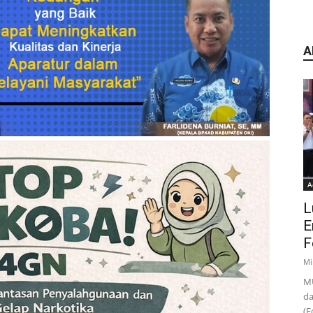
A
A
L
E
F
Mi
MU
da
(F