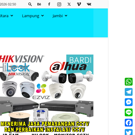
 2026 02:50
Utara
Lampung
Jambi
What
Tele
Mess
Line
Face