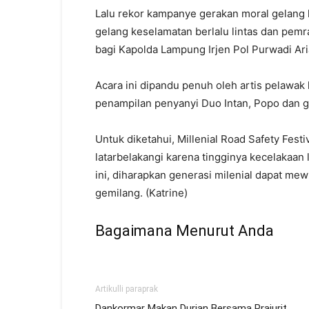
Lalu rekor kampanye gerakan moral gelang k
gelang keselamatan berlalu lintas dan pem
bagi Kapolda Lampung Irjen Pol Purwadi Ari
Acara ini dipandu penuh oleh artis pelaw
penampilan penyanyi Duo Intan, Popo dan g
Untuk diketahui, Millenial Road Safety Festi
latarbelakangi karena tingginya kecelakaan l
ini, diharapkan generasi milenial dapat mew
gemilang. (Katrine)
Bagaimana Menurut Anda
Artikulli paraprak
Dankormar Makan Durian Bersama Prajurit