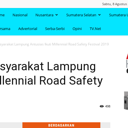
Sabtu, 8 Agustus
TAANDA.NET
me
Nasional
Nusantara
Sumatera Selatan
Sumatera 
ersama
Advertorial
Serba-Serbi
Opini
TV.Net
yarakat Lampung Antusias Ikuti Millennial Road Safety Festival 2019
asyarakat Lampung
llennial Road Safety
498