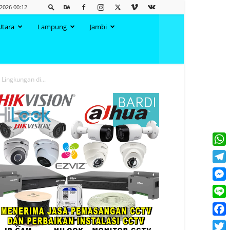
 2026 00:12
Utara
Lampung
Jambi
Lingkungan di...
What
Tele
Mess
Line
Face