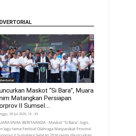
DVERTORIAL
dvertorial
uncurkan Maskot “Si Bara”, Muara
nim Matangkan Persiapan
orprov II Sumsel...
nggu, 26 Jul 2026, 16 : 43
ARA ENIM, BERITAANDA - Maskot "Si Bara", logo,
n lagu tema Festival Olahraga Masyarakat Provinsi
orprov) II Sumatera Selatan 2026 resmi diluncurkan