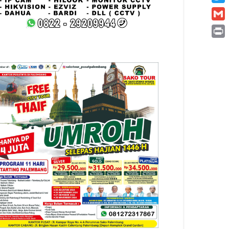
Twitt
Gmai
Print