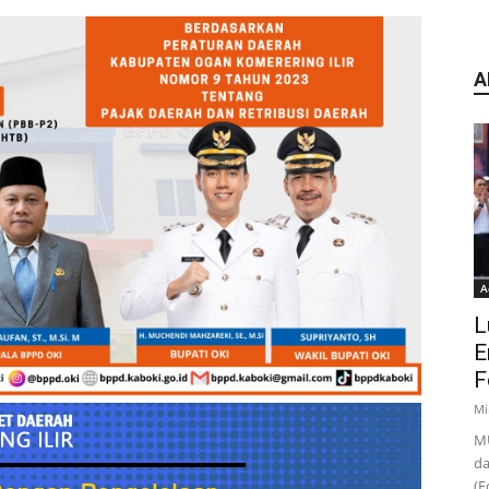
A
A
L
E
F
Mi
MU
da
(F