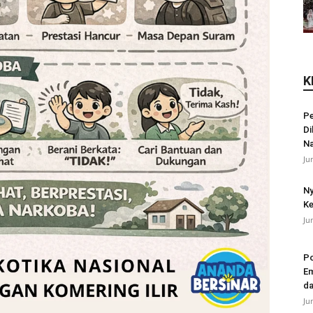
K
Pe
Di
N
Ju
Ny
Ke
Ju
Po
Em
da
Ju