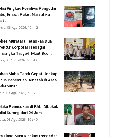
lisi Ringkus Residivis Pengedar
bu, Empat Paket Narkotika
sita
mis, 06 Agu 2026, 19 : 12
lres Muratara Tetapkan Dua
rektur Korporasi sebagai
rsangka Tragedi Maut Bus...
bu, 05 Agu 2026, 16 : 40
lres Muba Gerak Cepat Ungkap
sus Penemuan Jenazah di Area
rkebunan...
nin, 03 Agu 2026, 21 : 25
laku Penusukan di PALI Dibekuk
lisi Kurang dari 24 Jam
btu, 01 Agu 2026, 19 : 49
m Elang Musi Ringkus Pengedar