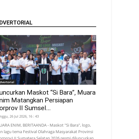
DVERTORIAL
dvertorial
uncurkan Maskot “Si Bara”, Muara
nim Matangkan Persiapan
orprov II Sumsel...
nggu, 26 Jul 2026, 16 : 43
ARA ENIM, BERITAANDA - Maskot "Si Bara", logo,
n lagu tema Festival Olahraga Masyarakat Provinsi
orprov) II Sumatera Selatan 2026 resmi diluncurkan