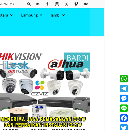
2026 07:35
Utara
Lampung
Jambi
What
Tele
Mess
Line
Face