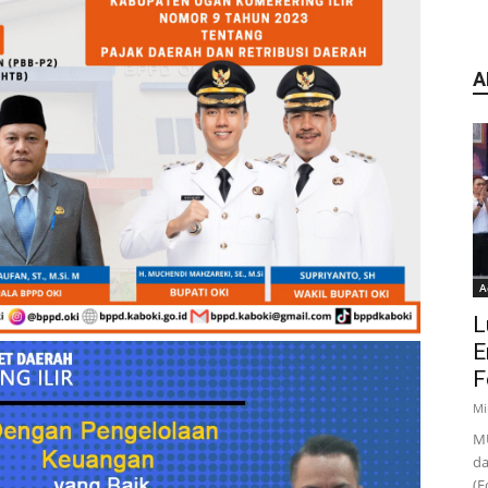
A
A
L
E
F
Mi
MU
da
(F