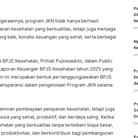
Pe
Di
garaannya, program JKN tidak hanya berhasil
N
Ju
nan kesehatan yang berkualitas, tetapi juga menjaga
ang baik, kondisi keuangan yang sehat, serta berbagai
Ny
Ke
Ju
 BPJS Kesehatan, Prihati Pujowaskito, dalam Public
Laporan Keuangan BPJS Kesehatan tahun 2025 yang
Po
iatan ini merupakan bentuk pertanggungjawaban BPJS
Em
da
transparansi dalam pengelolaan Program JKN selama
Ju
Po
minan pembiayaan pelayanan kesehatan, tetapi juga
Sa
sia yang sehat, produktif, dan berdaya saing. Ketika
Di
Ka
atan yang berkualitas tanpa terbebani biaya besar,
 produktivitas, dan berkontribusi bagi pembangunan
Po