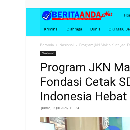
BERI
Ho
Kriminal
Olahraga
Dunia
OKI Maju B
Beranda
Nasional
Program JKN Makin Kuat, Jadi 
Nasional
Program JKN Mak
Fondasi Cetak S
Indonesia Hebat
Jumat, 03 Jul 2026, 11 : 34