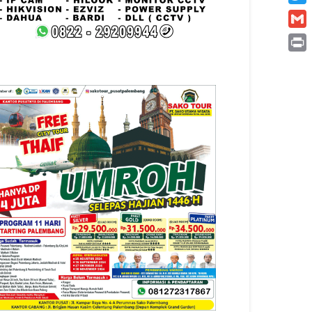
Twitt
Gmai
Print