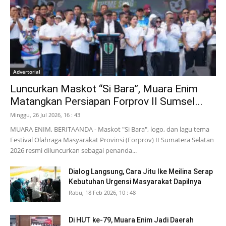
Advertorial
Luncurkan Maskot “Si Bara”, Muara Enim
Matangkan Persiapan Forprov II Sumsel...
Minggu, 26 Jul 2026, 16 : 43
MUARA ENIM, BERITAANDA - Maskot "Si Bara", logo, dan lagu tema
Festival Olahraga Masyarakat Provinsi (Forprov) II Sumatera Selatan
2026 resmi diluncurkan sebagai penanda...
Dialog Langsung, Cara Jitu Ike Meilina Serap
Kebutuhan Urgensi Masyarakat Dapilnya
Rabu, 18 Feb 2026, 10 : 48
Di HUT ke-79, Muara Enim Jadi Daerah