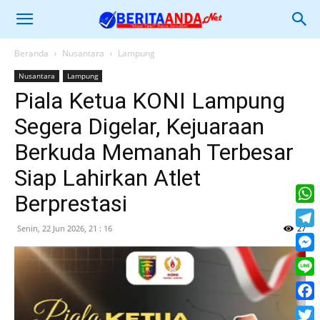
Beranda
Nusantara
Lampung
Nusantara
Lampung
Piala Ketua KONI Lampung
Segera Digelar, Kejuaraan
Berkuda Memanah Terbesar
Siap Lahirkan Atlet
Berprestasi
What
Senin, 22 Jun 2026, 21 : 16
27
Tele
Mess
Line
Face