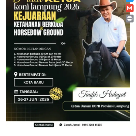
Twitt
Gmai
Print