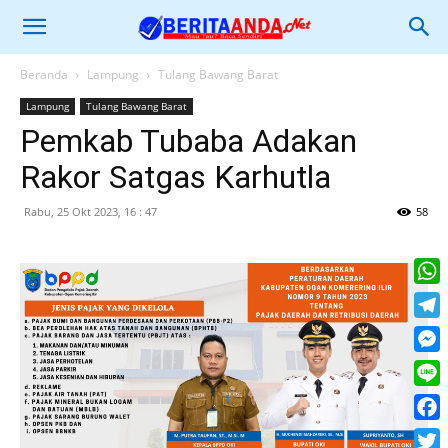
Beranda
Lampung
Tulang Bawang Barat
Lampung
Tulang Bawang Barat
Pemkab Tubaba Adakan
Rakor Satgas Karhutla
Rabu, 25 Okt 2023, 16 : 47
58
What
Tele
Mess
Line
Face