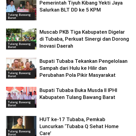
Pemerintah Tiyuh Kibang Yekti Jaya
Salurkan BLT DD ke 5 KPM
Tulang Bawang
Barat
Muscab PKB Tiga Kabupaten Digelar
di Tubaba, Perkuat Sinergi dan Dorong
Tulang Bawang
Inovasi Daerah
Barat
Bupati Tubaba Tekankan Pengelolaan
Sampah dari Hulu ke Hilir dan
Tulang Bawang
Perubahan Pola Pikir Masyarakat
Barat
Bupati Tubaba Buka Musda II IPHI
Kabupaten Tulang Bawang Barat
Tulang Bawang
Barat
HUT ke-17 Tubaba, Pemkab
Luncurkan ‘Tubaba Q Sehat Home
Tulang Bawang
Care’
Barat