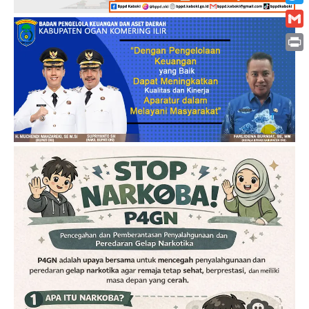
Twitt
Gmai
Print