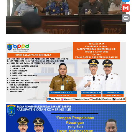
Twitt
Gmai
Print