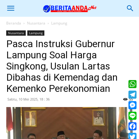
Beranda
Nusantara
Lampung
Nusantara
Lampung
Pasca Instruksi Gubernur
Lampung Soal Harga
Singkong, Usulan Lartas
Dibahas di Kemendag dan
Kemenko Perekonomian
What
Sabtu, 10 Mei 2025, 18 : 36
55
Tele
Mess
Line
Face