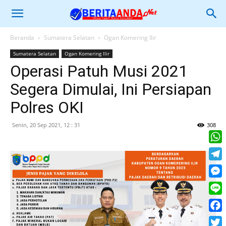
Beranda
Sumatera Selatan
Ogan Komering Ilir
Sumatera Selatan
Ogan Komering Ilir
Operasi Patuh Musi 2021
Segera Dimulai, Ini Persiapan
Polres OKI
Senin, 20 Sep 2021, 12 : 31
308
What
Tele
Mess
Line
Face