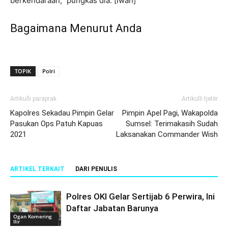
berkendaraan,” pungkas dia. [Iwan]
Bagaimana Menurut Anda
TOPIK
Polri
Artikulli paraprak
Artikulli tjetër
Kapolres Sekadau Pimpin Gelar
Pimpin Apel Pagi, Wakapolda
Pasukan Ops Patuh Kapuas
Sumsel: Terimakasih Sudah
2021
Laksanakan Commander Wish
ARTIKEL TERKAIT
DARI PENULIS
Polres OKI Gelar Sertijab 6 Perwira, Ini
Daftar Jabatan Barunya
Ogan Komering
Ilir