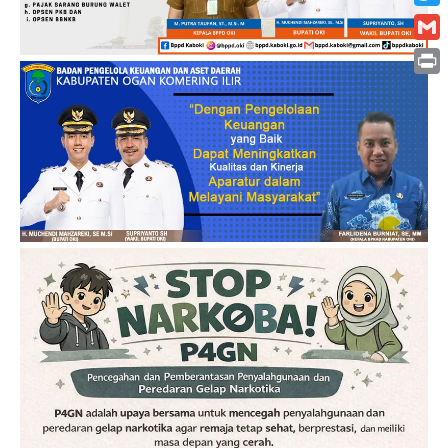
Twitt
Gmai
Print