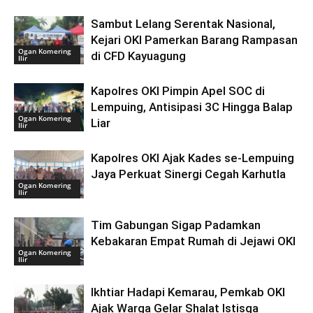
Sambut Lelang Serentak Nasional,
Kejari OKI Pamerkan Barang Rampasan
Ogan Komering
di CFD Kayuagung
Ilir
Kapolres OKI Pimpin Apel SOC di
Lempuing, Antisipasi 3C Hingga Balap
Ogan Komering
Liar
Ilir
Kapolres OKI Ajak Kades se-Lempuing
Jaya Perkuat Sinergi Cegah Karhutla
Ogan Komering
Ilir
Tim Gabungan Sigap Padamkan
Kebakaran Empat Rumah di Jejawi OKI
Ogan Komering
Ilir
Ikhtiar Hadapi Kemarau, Pemkab OKI
Ajak Warga Gelar Shalat Istisqa