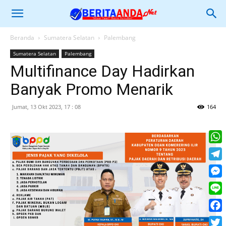
Beranda
Sumatera Selatan
Palembang
Sumatera Selatan
Palembang
Multifinance Day Hadirkan
Banyak Promo Menarik
Jumat, 13 Okt 2023, 17 : 08
164
What
Tele
Mess
Line
Face