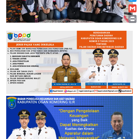
Twitt
Gmai
Print