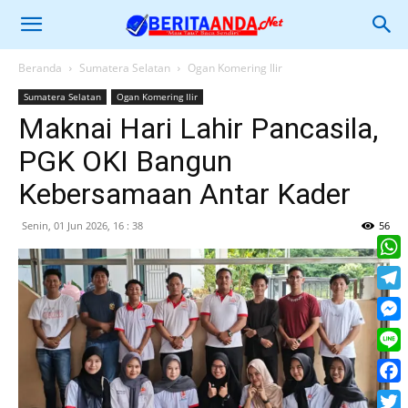
Beranda
Sumatera Selatan
Ogan Komering Ilir
Sumatera Selatan
Ogan Komering Ilir
Maknai Hari Lahir Pancasila,
PGK OKI Bangun
Kebersamaan Antar Kader
Senin, 01 Jun 2026, 16 : 38
56
What
Tele
Mess
Line
Face