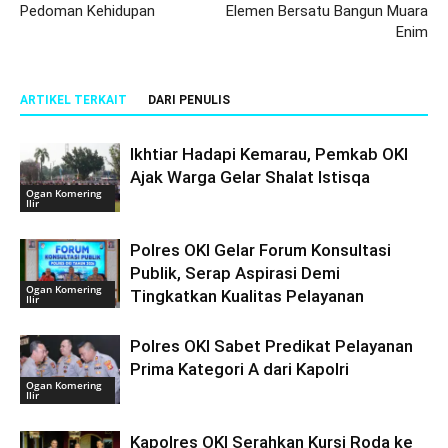
Pedoman Kehidupan
Elemen Bersatu Bangun Muara
Enim
ARTIKEL TERKAIT
DARI PENULIS
Ikhtiar Hadapi Kemarau, Pemkab OKI
Ajak Warga Gelar Shalat Istisqa
Ogan Komering
Ilir
Polres OKI Gelar Forum Konsultasi
Publik, Serap Aspirasi Demi
Ogan Komering
Tingkatkan Kualitas Pelayanan
Ilir
Polres OKI Sabet Predikat Pelayanan
Prima Kategori A dari Kapolri
Ogan Komering
Ilir
Kapolres OKI Serahkan Kursi Roda ke