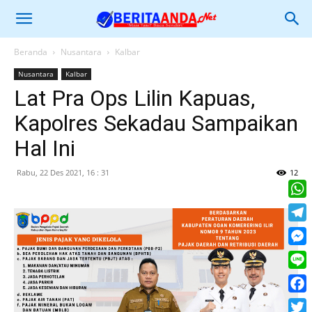
Beranda
Nusantara
Kalbar
Nusantara
Kalbar
Lat Pra Ops Lilin Kapuas,
Kapolres Sekadau Sampaikan
Hal Ini
Rabu, 22 Des 2021, 16 : 31
12
What
Tele
Mess
Line
Face