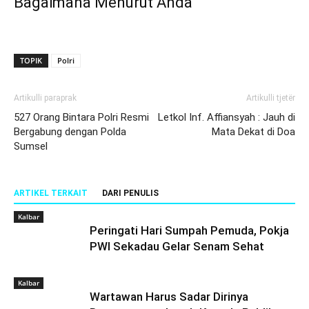
Bagaimana Menurut Anda
TOPIK
Polri
Artikulli paraprak
Artikulli tjetër
527 Orang Bintara Polri Resmi
Letkol Inf. Affiansyah : Jauh di
Bergabung dengan Polda
Mata Dekat di Doa
Sumsel
ARTIKEL TERKAIT
DARI PENULIS
Kalbar
Peringati Hari Sumpah Pemuda, Pokja
PWI Sekadau Gelar Senam Sehat
Kalbar
Wartawan Harus Sadar Dirinya