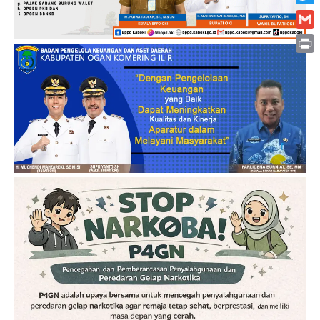
Twitt
Gmai
Print