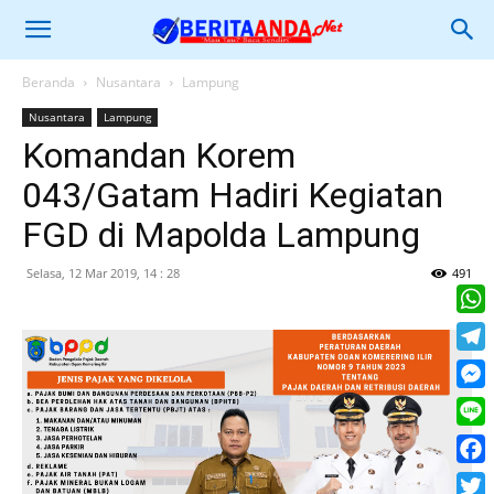
Beranda
Nusantara
Lampung
Nusantara
Lampung
Komandan Korem
043/Gatam Hadiri Kegiatan
FGD di Mapolda Lampung
Selasa, 12 Mar 2019, 14 : 28
491
What
Tele
Mess
Line
Face