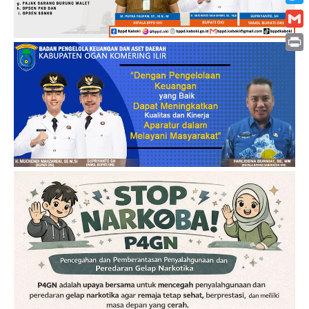
Twitt
Gmai
Print