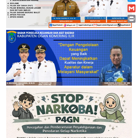
Twitt
Gmai
Print