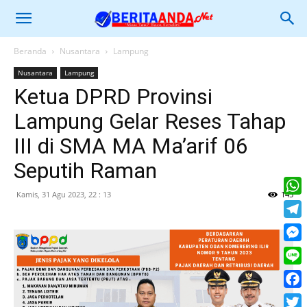
Beranda
Nusantara
Lampung
Nusantara
Lampung
Ketua DPRD Provinsi
Lampung Gelar Reses Tahap
III di SMA MA Ma’arif 06
Seputih Raman
Kamis, 31 Agu 2023, 22 : 13
145
What
Tele
Mess
Line
Face