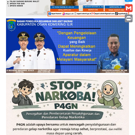
Twitt
Gmai
Print