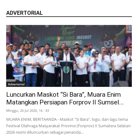
ADVERTORIAL
Advertorial
Luncurkan Maskot “Si Bara”, Muara Enim
Matangkan Persiapan Forprov II Sumsel...
Minggu, 26 Jul 2026, 16 : 43
MUARA ENIM, BERITAANDA - Maskot "Si Bara", logo, dan lagu tema
Festival Olahraga Masyarakat Provinsi (Forprov) II Sumatera Selatan
2026 resmi diluncurkan sebagai penanda...