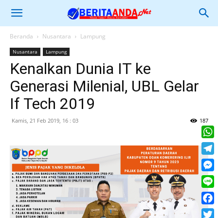
Beranda
Nusantara
Lampung
Nusantara
Lampung
Kenalkan Dunia IT ke
Generasi Milenial, UBL Gelar
If Tech 2019
Kamis, 21 Feb 2019, 16 : 03
187
What
Tele
Mess
Line
Face