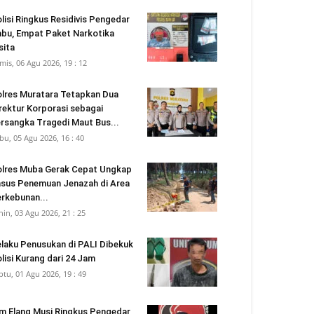
lisi Ringkus Residivis Pengedar
bu, Empat Paket Narkotika
sita
mis, 06 Agu 2026, 19 : 12
lres Muratara Tetapkan Dua
rektur Korporasi sebagai
rsangka Tragedi Maut Bus...
bu, 05 Agu 2026, 16 : 40
lres Muba Gerak Cepat Ungkap
sus Penemuan Jenazah di Area
rkebunan...
nin, 03 Agu 2026, 21 : 25
laku Penusukan di PALI Dibekuk
lisi Kurang dari 24 Jam
btu, 01 Agu 2026, 19 : 49
m Elang Musi Ringkus Pengedar