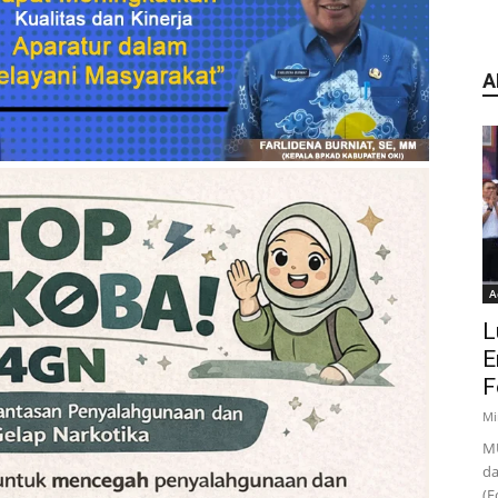
A
A
L
E
F
Mi
MU
da
(F