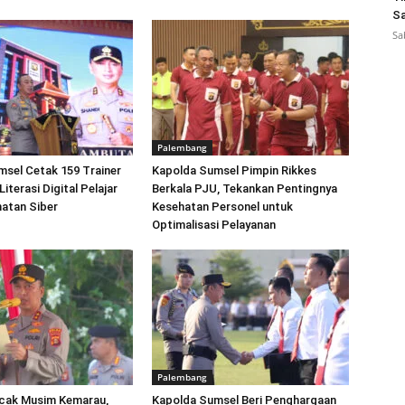
Sa
Sa
Palembang
sel Cetak 159 Trainer
Kapolda Sumsel Pimpin Rikkes
Literasi Digital Pelajar
Berkala PJU, Tekankan Pentingnya
atan Siber
Kesehatan Personel untuk
Optimalisasi Pelayanan
Palembang
cak Musim Kemarau,
Kapolda Sumsel Beri Penghargaan