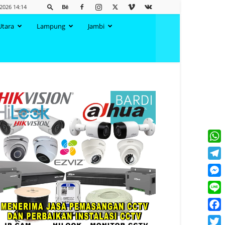
 2026 14:14
Utara
Lampung
Jambi
What
Tele
Mess
Line
Face