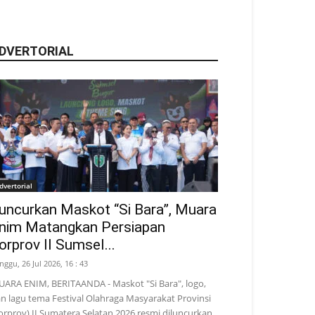
DVERTORIAL
dvertorial
uncurkan Maskot “Si Bara”, Muara
nim Matangkan Persiapan
orprov II Sumsel...
nggu, 26 Jul 2026, 16 : 43
ARA ENIM, BERITAANDA - Maskot "Si Bara", logo,
n lagu tema Festival Olahraga Masyarakat Provinsi
orprov) II Sumatera Selatan 2026 resmi diluncurkan