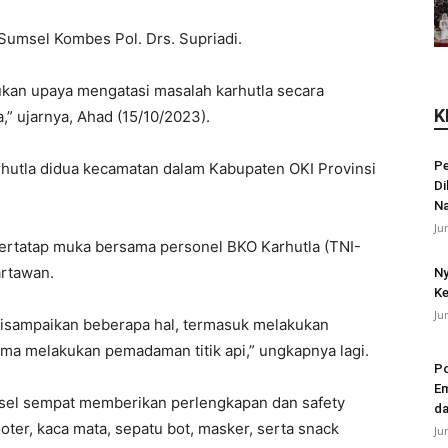
Sumsel Kombes Pol. Drs. Supriadi.
kan upaya mengatasi masalah karhutla secara
K
,” ujarnya, Ahad (15/10/2023).
Pe
karhutla didua kecamatan dalam Kabupaten OKI Provinsi
Di
N
Ju
bertatap muka bersama personel BKO Karhutla (TNI-
artawan.
Ny
Ke
Ju
isampaikan beberapa hal, termasuk melakukan
ma melakukan pemadaman titik api,” ungkapnya lagi.
Po
Em
msel sempat memberikan perlengkapan dan safety
da
er, kaca mata, sepatu bot, masker, serta snack
Ju