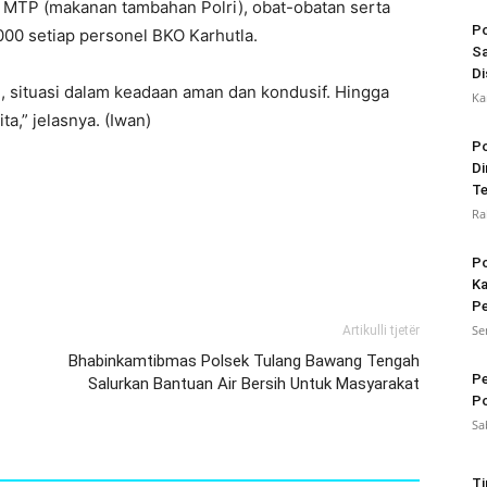
, MTP (makanan tambahan Polri), obat-obatan serta
Po
000 setiap personel BKO Karhutla.
Sa
Di
, situasi dalam keadaan aman dan kondusif. Hingga
Ka
a,” jelasnya. (Iwan)
Po
Di
Te
Ra
Po
Ka
Pe
Se
Artikulli tjetër
Bhabinkamtibmas Polsek Tulang Bawang Tengah
Pe
Salurkan Bantuan Air Bersih Untuk Masyarakat
Po
Sa
Ti