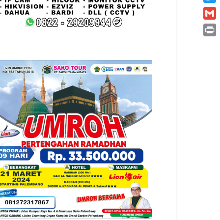
Twitt
Gmai
Print