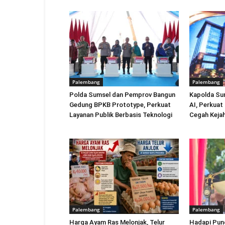
Palembang
Palembang
Polda Sumsel dan Pemprov Bangun
Kapolda Sum
Gedung BPKB Prototype, Perkuat
AI, Perkuat 
Layanan Publik Berbasis Teknologi
Cegah Kejah
Palembang
Palembang
Harga Ayam Ras Melonjak, Telur
Hadapi Pun