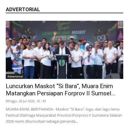
ADVERTORIAL
Advertorial
Luncurkan Maskot “Si Bara”, Muara Enim
Matangkan Persiapan Forprov II Sumsel...
Minggu, 26 Jul 2026, 16 : 43
MUARA ENIM, BERITAANDA - Maskot "Si Bara", logo, dan lagu tema
Festival Olahraga Masyarakat Provinsi (Forprov) II Sumatera Selatan
2026 resmi diluncurkan sebagai penanda...