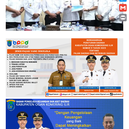
Twitt
Gmai
Print