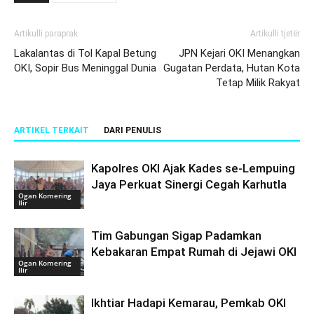
Artikulli paraprak
Artikulli tjetër
Lakalantas di Tol Kapal Betung
JPN Kejari OKI Menangkan
OKI, Sopir Bus Meninggal Dunia
Gugatan Perdata, Hutan Kota
Tetap Milik Rakyat
ARTIKEL TERKAIT
DARI PENULIS
Kapolres OKI Ajak Kades se-Lempuing
Jaya Perkuat Sinergi Cegah Karhutla
Ogan Komering
Ilir
Tim Gabungan Sigap Padamkan
Kebakaran Empat Rumah di Jejawi OKI
Ogan Komering
Ilir
Ikhtiar Hadapi Kemarau, Pemkab OKI