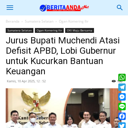
Beranda
Sumatera Selatan
Ogan Komering Ilir
Sumatera Selatan
Ogan Komering Ilir
OKI Maju Bersama
Jurus Bupati Muchendi Atasi
Defisit APBD, Lobi Gubernur
untuk Kucurkan Bantuan
Keuangan
Kamis, 10 Apr 2025, 12 : 52
186
What
Tele
Mess
Line
Face