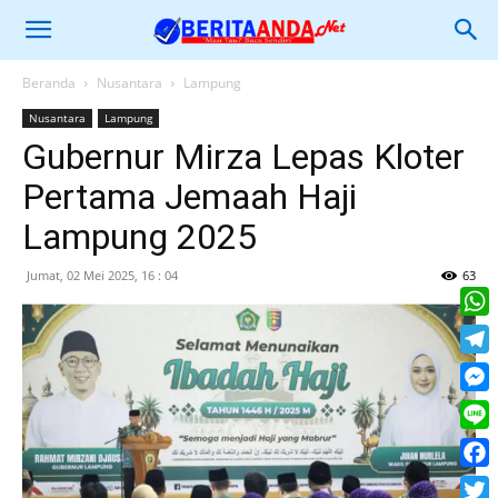
Beranda
Nusantara
Lampung
Nusantara
Lampung
Gubernur Mirza Lepas Kloter
Pertama Jemaah Haji
Lampung 2025
Jumat, 02 Mei 2025, 16 : 04
63
What
Tele
Mess
Line
Face