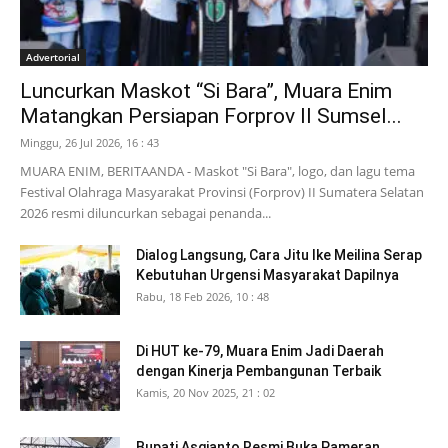
Advertorial
Luncurkan Maskot “Si Bara”, Muara Enim
Matangkan Persiapan Forprov II Sumsel...
Minggu, 26 Jul 2026, 16 : 43
MUARA ENIM, BERITAANDA - Maskot "Si Bara", logo, dan lagu tema
Festival Olahraga Masyarakat Provinsi (Forprov) II Sumatera Selatan
2026 resmi diluncurkan sebagai penanda...
Dialog Langsung, Cara Jitu Ike Meilina Serap
Kebutuhan Urgensi Masyarakat Dapilnya
Rabu, 18 Feb 2026, 10 : 48
Di HUT ke-79, Muara Enim Jadi Daerah
dengan Kinerja Pembangunan Terbaik
Kamis, 20 Nov 2025, 21 : 02
Bupati Asgianto Resmi Buka Pameran