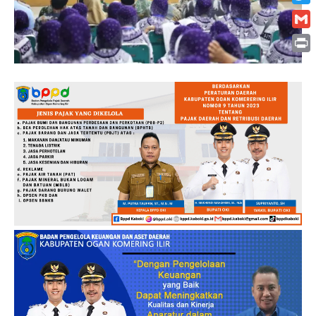
Twitt
Gmai
Print